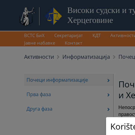
Високи судски и т
Херцеговине
ВСТС БиХ
Секретаријат
КДТ
Активност
Јавне набавке
Контакт
Почец
Активности
Информатизација
Почеци информатизације
Поч
и Х
Прва фаза
Непоср
Друга фаза
право
компју
Korišt
предме