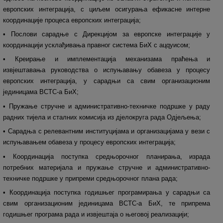
европских интеграција, с циљем осигурања ефикасне интерне
координације процеса европских интеграција;
• Послови сарадње с Дирекцијом за европске интеграције у
координацији усклађивања правног система БиХ с ацqуисом;
• Креирање и имплементација механизама праћења и
извјештавања руководства о испуњавању обавеза у процесу
европских интеграција, у сарадњи са свим организационим
јединицама ВСТС-а БиХ;
• Пружање стручне и административно-техничке подршке у раду
радних тијела и сталних комисија из дјелокруга рада Одјељења;
• Сарадња с релевантним институцијама и организацијама у вези с
испуњавањем обавеза у процесу европских интеграција;
• Координација поступка средњорочног планирања, израда
потребних материјала и пружање стручне и административно-
техничке подршке у припреми средњорочног плана рада;
• Координација поступка годишњег програмирања у сарадњи са
свим организационим јединицама ВСТС-а БиХ, те припрема
годишњег програма рада и извјештаја о његовој реализацији;