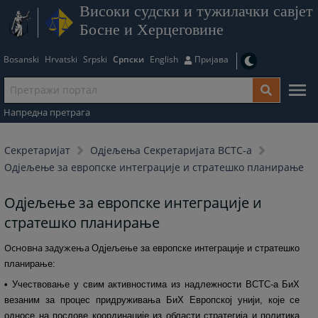
Високи судски и тужилачки савјет
Босне и Херцеговине
Bosanski
Hrvatski
Srpski
Српски
English
Пријава
Напредна претрага
Секретаријат
Одjељења Секретаријата ВСТС-а
Одјељење за европске интеграције и стратешко планирање
Одјељење за европске интеграције и
стратешко планирање
Основна задужења
Одјељење за европске интеграције и стратешко
планирање:
• Учествовање у свим активностима из надлежности ВСТС-а БиХ
везаним за процес придруживања БиХ Европској унији, које се
односе на послове координације из области стратегија и политика