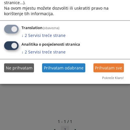
stranice...).
Na ovom mjestu možete dozvoliti ili uskratiti pravo na
303
ПРЕГЛЕДА
korištenje tih informacija.
Translation
(obavezna)
↓
2
Servisi treće strane
Analitika o posjećenosti stranica
↓
2
Servisi treće strane
Ne prihvatam
Prihvatam odabrane
Prihvatam sve
Pokreće Klaro!
1 - 1 / 1
1