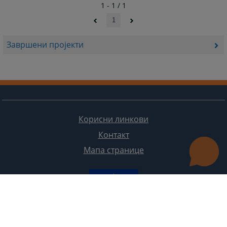
1 - 1 / 1
1
Завршени пројекти
Корисни линкови
Контакт
Мапа странице
Редизајн веб странице финансирала је Европска унија. Искључиво је одговоран за његов садржај
Високи судски и тужилачки савијет БиХ такођер не одражава нужно ставове Европске уније.