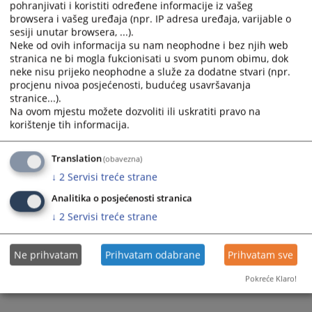
the
the
pohranjivati i koristiti određene informacije iz vašeg
browsera i vašeg uređaja (npr. IP adresa uređaja, varijable o
calendar
calendar
sesiji unutar browsera, ...).
and
and
Neke od ovih informacija su nam neophodne i bez njih web
select
select
stranica ne bi mogla fukcionisati u svom punom obimu, dok
a
a
neke nisu prijeko neophodne a služe za dodatne stvari (npr.
date.
date.
procjenu nivoa posjećenosti, budućeg usavršavanja
Press
Press
stranice...).
Na ovom mjestu možete dozvoliti ili uskratiti pravo na
the
the
korištenje tih informacija.
question
question
mark
mark
key
key
Translation
(obavezna)
to
to
↓
2
Servisi treće strane
get
get
Analitika o posjećenosti stranica
the
the
↓
2
Servisi treće strane
keyboard
keyboard
shortcuts
shortcuts
for
for
Ne prihvatam
Prihvatam odabrane
Prihvatam sve
changing
changing
Pokreće Klaro!
dates.
dates.