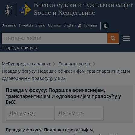
Високи судски и тужилачки савјет
Босне и Херцеговине
Bosanski
Hrvatski
Srpski
Српски
English
Пријава
Напредна претрага
Међународна сарадња
Европска унија
Правда у фокусу: Подршка ефикаснијем, транспарентнијем и
одговорнијем правосуђу у БиХ
Правда у фокусу: Подршка ефикаснијем,
транспарентнијем и одговорнијем правосуђу у
БиХ
Navigate
Navigate
Правда у фокусу: Подршка ефикаснијем,
forward
forward