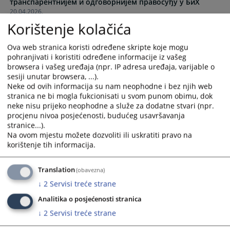
транспарентнијем и одговорнијем правосуђу у БиХ
to
to
20.04.2026.
interact
interact
Korištenje kolačića
with
with
the
the
Ova web stranica koristi određene skripte koje mogu
calendar
calendar
pohranjivati i koristiti određene informacije iz vašeg
and
and
browsera i vašeg uređaja (npr. IP adresa uređaja, varijable o
select
select
sesiji unutar browsera, ...).
a
a
Neke od ovih informacija su nam neophodne i bez njih web
date.
date.
stranica ne bi mogla fukcionisati u svom punom obimu, dok
Press
Press
neke nisu prijeko neophodne a služe za dodatne stvari (npr.
the
the
procjenu nivoa posjećenosti, budućeg usavršavanja
stranice...).
question
question
Na ovom mjestu možete dozvoliti ili uskratiti pravo na
mark
mark
korištenje tih informacija.
key
key
to
to
Translation
(obavezna)
get
get
the
the
↓
2
Servisi treće strane
keyboard
keyboard
Analitika o posjećenosti stranica
shortcuts
shortcuts
↓
2
Servisi treće strane
for
for
changing
changing