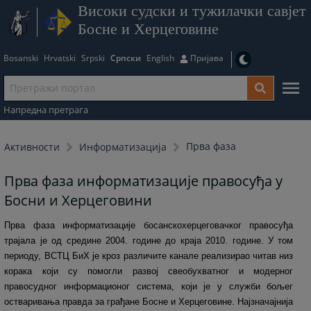
Високи судски и тужилачки савјет
Босне и Херцеговине
Bosanski
Hrvatski
Srpski
Српски
English
Пријава
Напредна претрага
Прва фаза
Активности
Информатизација
Прва фаза информатизације правосуђа у
Босни и Херцеговини
Прва фаза информатизације босанскохерцеговачког правосуђа
трајала је од средине 2004. године до краја 2010. године. У том
периоду, ВСТЦ БиХ је кроз различите канале реализирао читав низ
корака који су помогли развој свеобухватног и модерног
правосудног информационог система, који је у служби бољег
остваривања правда за грађане Босне и Херцеговине. Најзначајнија