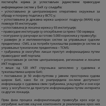
постигнућа којима је успостављен јединствени правосудни
информациони систем у БиХ су сљедећа:
• успостављено је централизирано оперативно окружење за
обраду и похрану података у ВСТC-у;
• успостављена је државна мрежа широког подручја (WAN) која
повезује 93 институције;
• успостављена је локална мрежа у 93 институције;
• правосудне институције су опскрбљене са преко 150 сервера;
• осигурани су рачунари за готово 5.000 корисника у правосуђу;
• развијен је и имплементиран систем за управљање судским
предметима - CMS, а за потребе тужилаштва развијен је систем за
управљање тужилачким предметима – TCMS;
• грађанима је омогућен лакши приступ информацијама путем
правосудног wеб портала;
• успостављен је систем централизиране, регионалне и локалне
ИКТ подршке;
• више од 120 ИКТ стручњака запослено у судовима и
тужилаштвима широм БиХ;
• постављено је 50 инфо-пултова у јавним просторима судова
широм БиХ, како би се унаприједила он-лине доступност
информација о судовима свим грађанима, укључујући и оне који
нису у могућности да приступе информацијама путем интернета
са других локација.
Прва фаза процеса информатизације правосуђа кроз који су
изграђене његове кључне компоненте је реализирана кроз низ