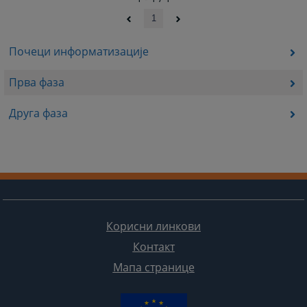
1
Почеци информатизације
Прва фаза
Друга фаза
Корисни линкови
Контакт
Мапа странице