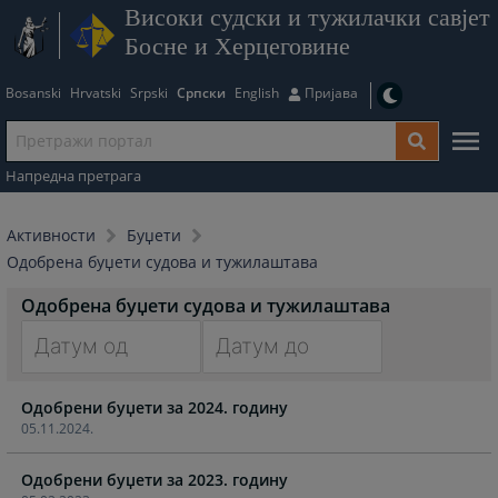
Високи судски и тужилачки савјет
Босне и Херцеговине
Bosanski
Hrvatski
Srpski
Српски
English
Пријава
Напредна претрага
Активности
Буџети
Одобрена буџети судова и тужилаштава
Одобрена буџети судова и тужилаштава
Navigate
Navigate
Одобрени буџети за 2024. годину
forward
forward
05.11.2024.
to
to
interact
interact
Одобрени буџети за 2023. годину
with
with