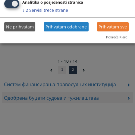
Analitika o posjećenosti stranica
05.04.2016.
↓
2
Servisi treće strane
Одобрени буџети за 2015. годину
01.03.2015.
Ne prihvatam
Prihvatam odabrane
Prihvatam sve
Pokreće Klaro!
1 - 10 / 14
1
2
Систем финансирања правосудних институција
Одобрена буџети судова и тужилаштава