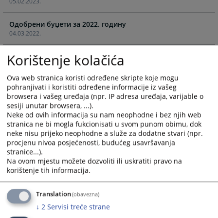
05.02.2023.
the
the
calendar
calendar
Одобрени буџети за 2022. годину
and
and
04.03.2022.
select
select
a
a
Korištenje kolačića
Одобрени буџети за 2021. годину
date.
date.
05.05.2021.
Press
Press
Ova web stranica koristi određene skripte koje mogu
the
the
pohranjivati i koristiti određene informacije iz vašeg
Одобрени буџети за 2020. годину
question
question
browsera i vašeg uređaja (npr. IP adresa uređaja, varijable o
05.03.2020.
mark
mark
sesiji unutar browsera, ...).
key
key
Neke od ovih informacija su nam neophodne i bez njih web
Одобрени буџети за 2019. годину
to
to
stranica ne bi mogla fukcionisati u svom punom obimu, dok
06.05.2019.
get
get
neke nisu prijeko neophodne a služe za dodatne stvari (npr.
procjenu nivoa posjećenosti, budućeg usavršavanja
the
the
stranice...).
Одобрени буџети за 2018. годину
keyboard
keyboard
Na ovom mjestu možete dozvoliti ili uskratiti pravo na
05.11.2018.
shortcuts
shortcuts
korištenje tih informacija.
for
for
Одобрени буџети за 2017. годину
changing
changing
05.03.2017.
Translation
(obavezna)
dates.
dates.
↓
2
Servisi treće strane
Одобрени буџети за 2016. годину