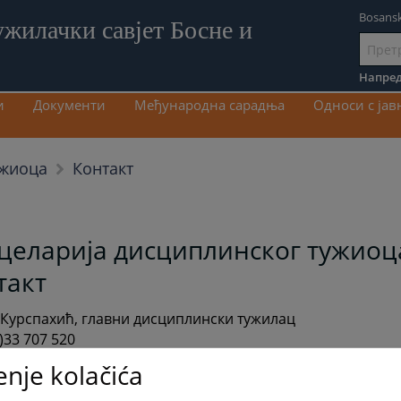
Bosansk
ужилачки савјет Босне и
Иди
на
Напред
садрж
и
Документи
Међународна сарадња
Односи с ја
Контакт
ужиоца
целарија дисциплинског тужиоца
такт
Курспахић, главни дисциплински тужилац
)33 707 520
ituzbe@pravosudje.ba
enje kolačića