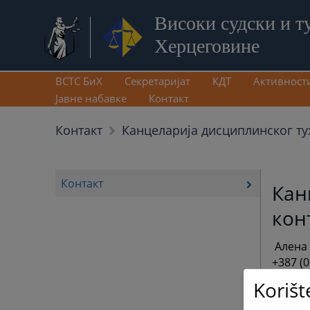
Високи судски и т
Херцеговине
ВСТС БиХ
Секретаријат
КДТ
Активност
Јавне набавке
Контакт
Контакт
Канцеларија дисциплинског т
Контакт
Кан
кон
Алена 
+387 (0
vstvpr
Korišt