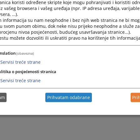
т телефон за подносиоце притужби: +387 (0)33 707 543 - 
nica koristi određene skripte koje mogu pohranjivati i koristiti od
периоду од 10:00 до 12:00 сати.
iz vašeg browsera i vašeg uređaja (npr. IP adresa uređaja, varijable 
era, ...).
h informacija su nam neophodne i bez njih web stranica ne bi mog
i u svom punom obimu, dok neke nisu prijeko neophodne a služe z
 procjenu nivoa posjećenosti, budućeg usavršavanja stranice...).
tu možete dozvoliti ili uskratiti pravo na korištenje tih informacija
nslation
(obavezna)
Servisi treće strane
litika o posjećenosti stranica
Servisi treće strane
tam
Prihvatam odabrane
Pri