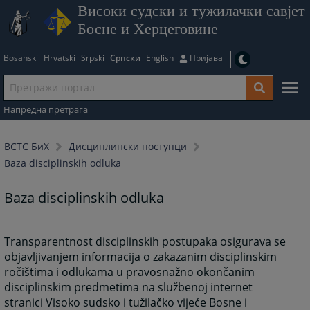
Високи судски и тужилачки савјет
Босне и Херцеговине
Bosanski
Hrvatski
Srpski
Српски
English
Пријава
Напредна претрага
ВСТС БиХ
Дисциплински поступци
Baza disciplinskih odluka
Baza disciplinskih odluka
Transparentnost disciplinskih postupaka osigurava se
objavljivanjem informacija o zakazanim disciplinskim
ročištima i odlukama u pravosnažno okončanim
disciplinskim predmetima na službenoj internet
stranici Visoko sudsko i tužilačko vijeće Bosne i