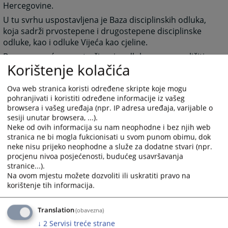
Hercegovine.
U tu svrhu uspostavljena je Baza disciplinskih odluka,
koja sadrži prvostepene i drugostepene disciplinske
odluke, kao i odluke Vijeća kao cjeline.
Baza omogućava pretraživanje odluka prema različitim
Korištenje kolačića
kriterijima te doprinosi ujednačavanju disciplinske
prakse, jačanju pravne sigurnosti i povjerenja javnosti
Ova web stranica koristi određene skripte koje mogu
u odgovornost i integritet pravosuđa.
pohranjivati i koristiti određene informacije iz vašeg
Za pristup Bazi disciplinskih odluka kliknite na sljedeći
browsera i vašeg uređaja (npr. IP adresa uređaja, varijable o
link:
https://disciplinskeodluke.pravosudje.ba/
sesiji unutar browsera, ...).
Neke od ovih informacija su nam neophodne i bez njih web
stranica ne bi mogla fukcionisati u svom punom obimu, dok
772
ПРЕГЛЕДА
neke nisu prijeko neophodne a služe za dodatne stvari (npr.
procjenu nivoa posjećenosti, budućeg usavršavanja
stranice...).
Na ovom mjestu možete dozvoliti ili uskratiti pravo na
korištenje tih informacija.
Линкови
Translation
(obavezna)
↓
2
Servisi treće strane
База дисциплинских одлука