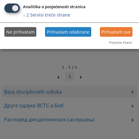
Analitika o posjećenosti stranica
↓
2
Servisi treće strane
Ne prihvatam
Prihvatam odabrane
Prihvatam sve
Pokreće Klaro!
1 - 1 / 1
1
Baza disciplinskih odluka
Друге одлуке ВСТС-а БиХ
Распоред дисциплинских саслушања