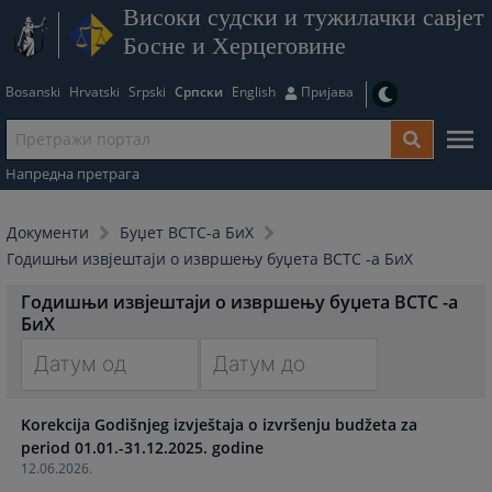
Високи судски и тужилачки савјет
Босне и Херцеговине
Bosanski
Hrvatski
Srpski
Српски
English
Пријава
Напредна претрага
Документи
Буџет ВСТС-а БиХ
Годишњи извјештаји о извршењу буџета ВСТС -а БиХ
Годишњи извјештаји о извршењу буџета ВСТС -а
БиХ
Navigate
Navigate
Korekcija Godišnjeg izvještaja o izvršenju budžeta za
forward
forward
period 01.01.-31.12.2025. godine
to
to
12.06.2026.
interact
interact