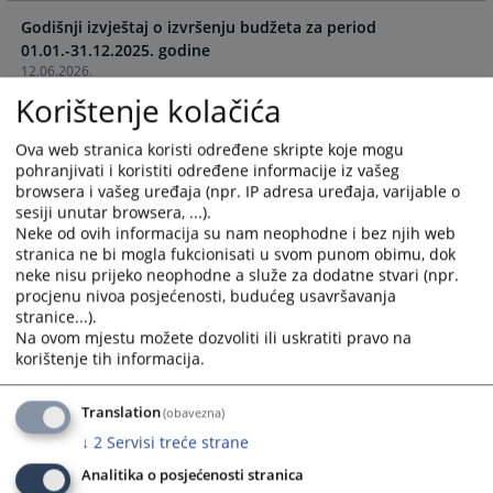
with
with
Godišnji izvještaj o izvršenju budžeta za period
the
the
01.01.-31.12.2025. godine
calendar
calendar
12.06.2026.
and
and
Korištenje kolačića
select
select
Корекција Годишњег извјештаја за период
a
a
01.01.-31.12.2024.
Ova web stranica koristi određene skripte koje mogu
date.
date.
13.06.2025.
pohranjivati i koristiti određene informacije iz vašeg
Press
Press
browsera i vašeg uređaja (npr. IP adresa uređaja, varijable o
the
the
sesiji unutar browsera, ...).
Годишњи извјештај о извршењу буџета за период
question
question
Neke od ovih informacija su nam neophodne i bez njih web
01.01.-31.12.2024. године
mark
mark
stranica ne bi mogla fukcionisati u svom punom obimu, dok
13.06.2025.
key
key
neke nisu prijeko neophodne a služe za dodatne stvari (npr.
to
to
procjenu nivoa posjećenosti, budućeg usavršavanja
Годишњи извјештај о извршењу буџета за период
stranice...).
get
get
01.01.-31.12.2023. године
Na ovom mjestu možete dozvoliti ili uskratiti pravo na
the
the
31.05.2024.
korištenje tih informacija.
keyboard
keyboard
shortcuts
shortcuts
Годишњи извјештај о извршењу буџета за период
Translation
(obavezna)
for
for
01.01.-31.12.2022. године
changing
changing
↓
2
Servisi treće strane
30.06.2023.
dates.
dates.
Analitika o posjećenosti stranica