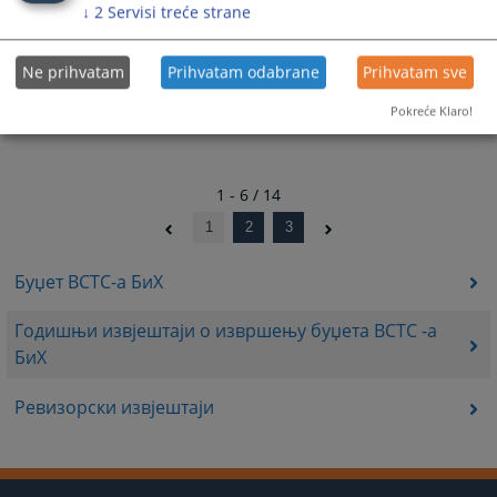
↓
2
Servisi treće strane
Ne prihvatam
Prihvatam odabrane
Prihvatam sve
Pokreće Klaro!
1 - 6 / 14
1
2
3
Буџет ВСТС-а БиХ
Годишњи извјештаји о извршењу буџета ВСТС -а
БиХ
Ревизорски извјештаји