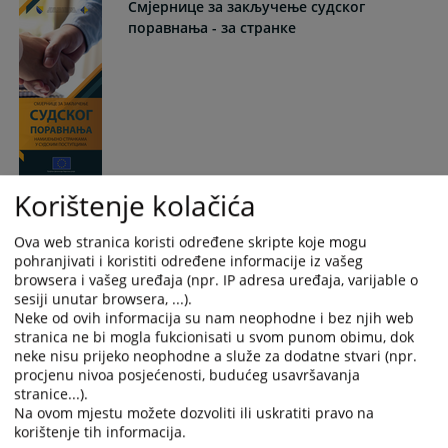
Смјернице за закључење судског
поравнања - за странке
Korištenje kolačića
Алтернативно решавање спорова за
пословну заједницу
Ova web stranica koristi određene skripte koje mogu
pohranjivati i koristiti određene informacije iz vašeg
browsera i vašeg uređaja (npr. IP adresa uređaja, varijable o
sesiji unutar browsera, ...).
Neke od ovih informacija su nam neophodne i bez njih web
stranica ne bi mogla fukcionisati u svom punom obimu, dok
neke nisu prijeko neophodne a služe za dodatne stvari (npr.
procjenu nivoa posjećenosti, budućeg usavršavanja
stranice...).
Na ovom mjestu možete dozvoliti ili uskratiti pravo na
Шта видите - предрасуде и стереотипи
korištenje tih informacija.