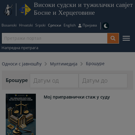
Високи судски и тужилачки савјет
Босне и Херцеговине
Bosanski
Hrvatski
Srpski
Српски
English
Пријава
Напредна претрага
Брошуре
Односи с јавношћу
Мултимедија
Брошуре
Navigate
Navigate
Мој приправнички стаж у суду
forward
forward
to
to
interact
interact
with
with
the
the
calendar
calendar