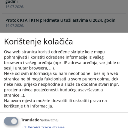
godini
the
the
16.07.2026.
calendar
calendar
and
and
Protok KTA i KTN predmeta u tužilastvima u 2024. godini
select
select
16.07.2026.
a
a
date.
date.
Korištenje kolačića
Protok komunalnih predmeta po sudu i vrsti u 2024. godini
Press
Press
16.07.2026.
the
the
Ova web stranica koristi određene skripte koje mogu
question
question
pohranjivati i koristiti određene informacije iz vašeg
Protok zemljišno-knjižnih predmeta po sudu i vrsti u 2024.
mark
mark
browsera i vašeg uređaja (npr. IP adresa uređaja, varijable o
godini
key
key
sesiji unutar browsera, ...).
16.07.2026.
to
to
Neke od ovih informacija su nam neophodne i bez njih web
get
get
stranica ne bi mogla fukcionisati u svom punom obimu, dok
Protok predmeta registracije po sudu i vrsti u 2025. godini
the
the
neke nisu prijeko neophodne a služe za dodatne stvari (npr.
16.07.2026.
procjenu nivoa posjećenosti, budućeg usavršavanja
keyboard
keyboard
stranice...).
shortcuts
shortcuts
Na ovom mjestu možete dozvoliti ili uskratiti pravo na
Podaci o oduzetoj imovinskoj koristi u 2025. godini
for
for
korištenje tih informacija.
16.07.2026.
changing
changing
dates.
dates.
Protok KTA i KTN predmeta u tužilastvima u 2025. godini
Translation
(obavezna)
16.07.2026.
↓
2
Servisi treće strane