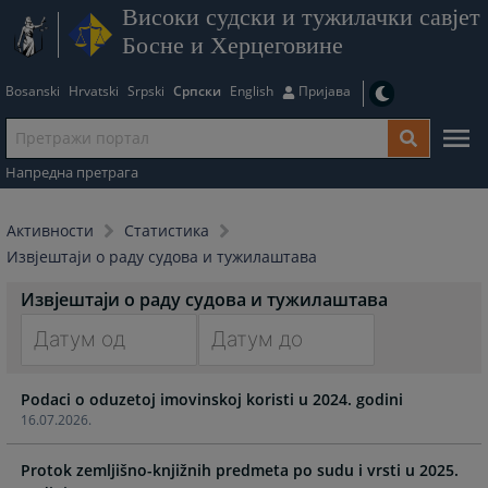
Високи судски и тужилачки савјет
Босне и Херцеговине
Bosanski
Hrvatski
Srpski
Српски
English
Пријава
Напредна претрага
Активности
Статистика
Извјештаји о раду судова и тужилаштава
Извјештаји о раду судова и тужилаштава
Navigate
Navigate
Podaci o oduzetoj imovinskoj koristi u 2024. godini
forward
forward
16.07.2026.
to
to
interact
interact
Protok zemljišno-knjižnih predmeta po sudu i vrsti u 2025.
with
with