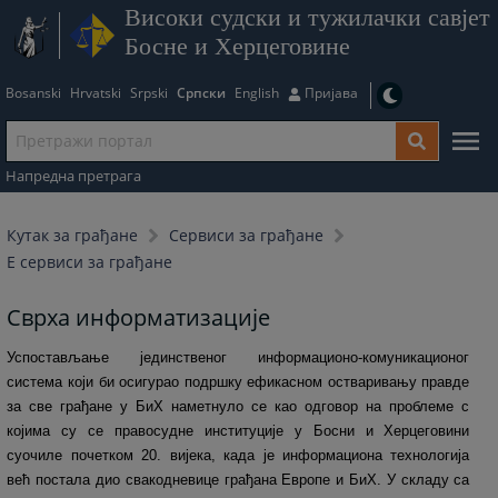
Високи судски и тужилачки савјет
Босне и Херцеговине
Bosanski
Hrvatski
Srpski
Српски
English
Пријава
Напредна претрага
Кутак за грађане
Сервиси за грађане
Е сервиси за грађане
Сврха информатизације
Успостављање јединственог информационо-комуникационог
система који би осигурао подршку ефикасном остваривању правде
за све грађане у БиХ наметнуло се као одговор на проблеме с
којима су се правосудне институције у Босни и Херцеговини
суочиле почетком 20. вијека, када је информациона технологија
већ постала дио свакодневице грађана Европе и БиХ. У складу са