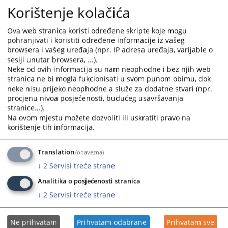
• Калкулатор трошкова судских поступака
Korištenje kolačića
• Увјерења о невођењу кривичног поступка
• Адресар правосудних институција
Ova web stranica koristi određene skripte koje mogu
pohranjivati i koristiti određene informacije iz vašeg
• Адресар судских вјештака и тумача
browsera i vašeg uređaja (npr. IP adresa uređaja, varijable o
• Адресар адвоката
sesiji unutar browsera, ...).
• Регистри пословних субјеката у БиХ
Neke od ovih informacija su nam neophodne i bez njih web
Све активности имају за циљ унапређење рада правосуђа и
stranica ne bi mogla fukcionisati u svom punom obimu, dok
neke nisu prijeko neophodne a služe za dodatne stvari (npr.
осигуравања боље и квалитетније електронске комуникације са
procjenu nivoa posjećenosti, budućeg usavršavanja
правосуђем.
stranice...).
Na ovom mjestu možete dozvoliti ili uskratiti pravo na
499
ПРЕГЛЕДА
korištenje tih informacija.
Translation
(obavezna)
↓
2
Servisi treće strane
Analitika o posjećenosti stranica
↓
2
Servisi treće strane
Ne prihvatam
Prihvatam odabrane
Prihvatam sve