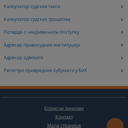
Калкулатор судских такси
Калкулатор судских трошкова
Потврде о некривичном поступку
Адресар правосудних институција
Адресар адвоката
Регистри привредних субјеката у БиХ
Корисни линкови
Контакт
Мапа странице