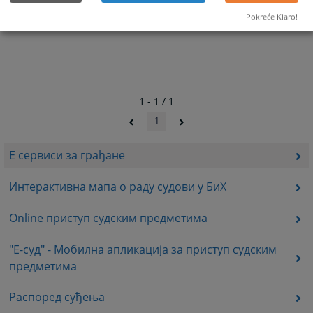
Pokreće Klaro!
1 - 1 / 1
1
Е сервиси за грађане
Интерактивна мапа о раду судови у БиХ
Online приступ судским предметима
"E-суд" - Мобилна апликација за приступ судским
предметима
Распоред суђења