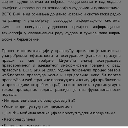
својим надлежностима за вођење, координирање и надгледање
примјене информационих технологија у судовима и тужилаштвима,
ВСТС БиХ је од оснивања до данас истрајно и систематски радио
на развоју и унапређењу правосудног информационог система,
чиме се осигурава уједначена примјена информационих
технологија у свакодневном раду судова и тужилаштава широм
Босне и Херцеговине.
Процес информатизације у правосуђу примарно је мотивисан
унапређењем ефикасности и осигурањем једнаког приступа
правди за све грађане. Цијенећи значај осигуравања
правовременог и адекватног информисања грађана о раду
правосуђа, ВСТС БиХ је 2007. године покренуло процес развоја
wеб-портала правосуђа Босне и Херцеговине. Како би портал
правосуђа и wеб-странице правосудних институција приближили
и прилагодили потребама грађана и корисника судских услуга,
током претходних година развијен је низ функционалности
портала:
• Интерактивна мапа о раду судова у БиХ
• Онлине приступ судским предметима
• „Е-sud“ – мобилна апликација за приступ судским предметима
• Распоред суђења
• Калкулатор судских такси