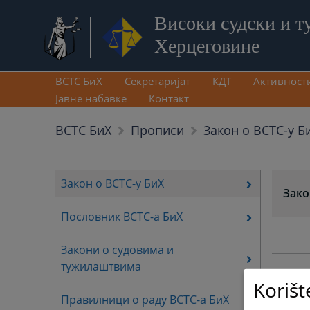
Високи судски и т
Херцеговине
ВСТС БиХ
Секретаријат
КДТ
Активност
Јавне набавке
Контакт
Закон о ВСТС-у Б
ВСТС БиХ
Прописи
Закон о ВСТС-у БиХ
Зако
Пословник ВСТС-а БиХ
Закони о судовима и
тужилаштвима
Korišt
Правилници о раду ВСТС-а БиХ