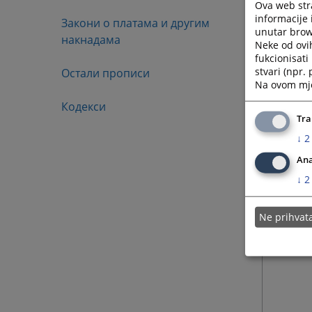
Ova web stra
informacije 
Закони о платама и другим
unutar brows
накнадама
Neke od ovi
fukcionisat
stvari (npr.
Остали прописи
Na ovom mjes
Кодекси
Tra
↓
2
Ana
↓
2
Ne prihva