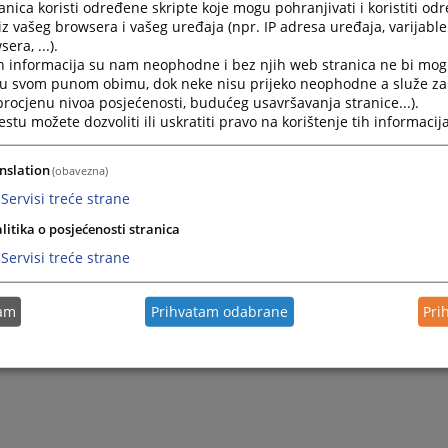
nica koristi određene skripte koje mogu pohranjivati i koristiti od
iz vašeg browsera i vašeg uređaja (npr. IP adresa uređaja, varijable 
era, ...).
h informacija su nam neophodne i bez njih web stranica ne bi mog
i u svom punom obimu, dok neke nisu prijeko neophodne a služe z
 procjenu nivoa posjećenosti, budućeg usavršavanja stranice...).
tu možete dozvoliti ili uskratiti pravo na korištenje tih informacija
nslation
(obavezna)
Servisi treće strane
litika o posjećenosti stranica
Servisi treće strane
tam
Prihvatam odabrane
Pri