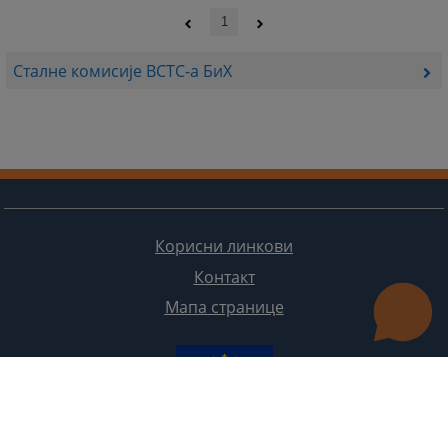
1
Сталне комисије ВСТС-а БиХ
Корисни линкови
Контакт
Мапа странице
Редизајн веб странице финансирала је Европска унија. Искључиво је одговоран за његов садржај
Високи судски и тужилачки савијет БиХ такођер не одражава нужно ставове Европске уније.