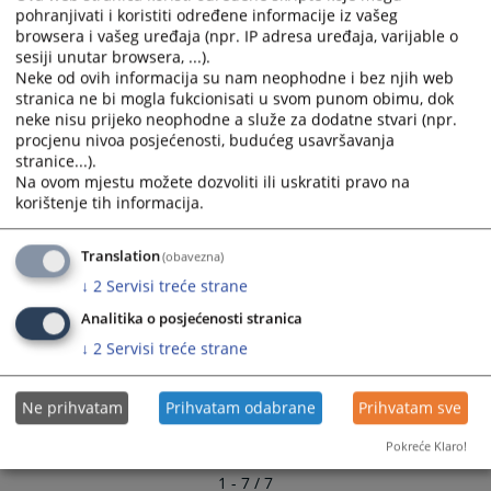
calendar
calendar
Стална комисија за едукацију и судску документацију
pohranjivati i koristiti određene informacije iz vašeg
and
and
browsera i vašeg uređaja (npr. IP adresa uređaja, varijable o
select
select
sesiji unutar browsera, ...).
Стална комисија за ефикасност и квалитет тужилаштава
a
a
Neke od ovih informacija su nam neophodne i bez njih web
stranica ne bi mogla fukcionisati u svom punom obimu, dok
date.
date.
Стална комисија за спровођење тестних процедура,
neke nisu prijeko neophodne a služe za dodatne stvari (npr.
Press
Press
структурираног разговора и унапређење поступка
procjenu nivoa posjećenosti, budućeg usavršavanja
the
the
именовања
stranice...).
question
question
Na ovom mjestu možete dozvoliti ili uskratiti pravo na
mark
mark
korištenje tih informacija.
Стална комисија за легислативу
key
key
to
to
Translation
(obavezna)
Сталне комисије ВСТС-а БиХ
get
get
↓
2
Servisi treće strane
the
the
keyboard
keyboard
Analitika o posjećenosti stranica
shortcuts
shortcuts
↓
2
Servisi treće strane
for
for
changing
changing
Ne prihvatam
Prihvatam odabrane
Prihvatam sve
dates.
dates.
Pokreće Klaro!
1 - 7 / 7