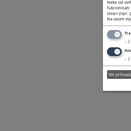
Neke od ovi
Зауставите грешке у апликацијама
fukcionisat
stvari (npr.
Na ovom mjes
Tra
↓
2
Ana
↓
2
Ne prihva