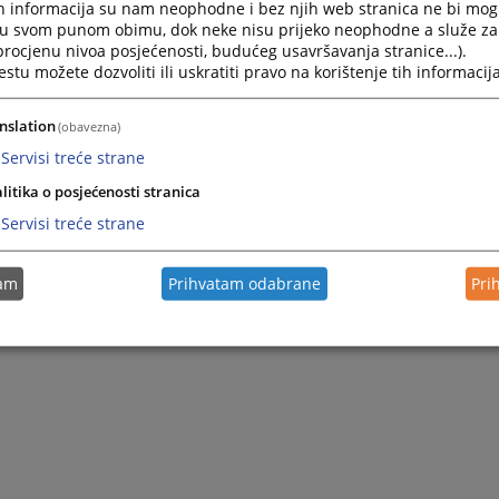
h informacija su nam neophodne i bez njih web stranica ne bi mog
i u svom punom obimu, dok neke nisu prijeko neophodne a služe z
 procjenu nivoa posjećenosti, budućeg usavršavanja stranice...).
tu možete dozvoliti ili uskratiti pravo na korištenje tih informacija
nslation
(obavezna)
Servisi treće strane
litika o posjećenosti stranica
Servisi treće strane
tam
Prihvatam odabrane
Pri