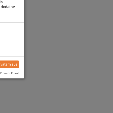
la
a dodatne
.
hvatam sve
Pokreće Klaro!