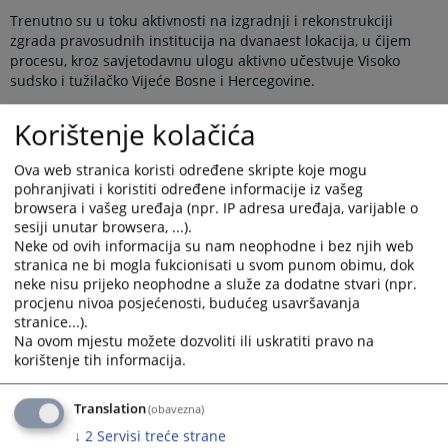
Trenutno su u toku aktivnosti na izgradnji i rekonstrukciji
zgrada pravosudnih institucija na dvanaest lokacija, u čijem
procesu, kroz savjetodavnu ulogu aktivno učestvuje Visoko
sudsko i tužilačko Vijeće Bosne i Hercegovine.
VSTV BiH je shodno nadležnostima i stečenom višegodišnjem
Korištenje kolačića
iskustvu u pogledu unapređenja radnih uslova u pravosudnim
institucijama u BiH, aktivno pružalo savjetodavnu podršku
sudovima u pogledu pripreme projektne dokumentacije i
Ova web stranica koristi određene skripte koje mogu
pohranjivati i koristiti određene informacije iz vašeg
realizacije kapitalnih ulaganja u cijeloj BiH.
browsera i vašeg uređaja (npr. IP adresa uređaja, varijable o
Istovremeno, sudovi u procesu kapitalnih ulaganja aktivno
sesiji unutar browsera, ...).
primjenjuju Priručnik za izradu programa tekućeg i
Neke od ovih informacija su nam neophodne i bez njih web
investicionog održavanja sudskih zgrada, kao i Smjernice za
stranica ne bi mogla fukcionisati u svom punom obimu, dok
projektovanje sudskih zgrada, koje sudovi koriste pri izradi
neke nisu prijeko neophodne a služe za dodatne stvari (npr.
projektnih dokumentacija.
procjenu nivoa posjećenosti, budućeg usavršavanja
stranice...).
U toku su aktivnosti na izmještanju zgrade Kantonalnog suda u
Na ovom mjestu možete dozvoliti ili uskratiti pravo na
Novom Travniku na novu lokaciju, kao i nastavak izgradnje
korištenje tih informacija.
zgrade u Vitezu u kojoj će biti smješteno Odjeljenje Općinskog
suda u Travniku, a uskoro se očekuje početak radova na
izgradnji nove zgrade Općinskog suda u Lukavcu.
Translation
(obavezna)
↓
2
Servisi treće strane
Također, u toku su radovi na dogradnji zgrade Općinskog suda