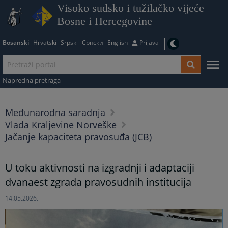
Visoko sudsko i tužilačko vijeće
Bosne i Hercegovine
Bosanski
Hrvatski
Srpski
Српски
English
Prijava
Napredna pretraga
Međunarodna saradnja
Vlada Kraljevine Norveške
Jačanje kapaciteta pravosuđa (JCB)
U toku aktivnosti na izgradnji i adaptaciji
dvanaest zgrada pravosudnih institucija
14.05.2026.