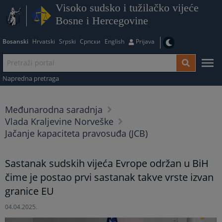
Visoko sudsko i tužilačko vijeće
Bosne i Hercegovine
Bosanski
Hrvatski
Srpski
Српски
English
Prijava
Napredna pretraga
Međunarodna saradnja
Vlada Kraljevine Norveške
Jačanje kapaciteta pravosuđa (JCB)
Sastanak sudskih vijeća Evrope održan u BiH
čime je postao prvi sastanak takve vrste izvan
granice EU
04.04.2025.