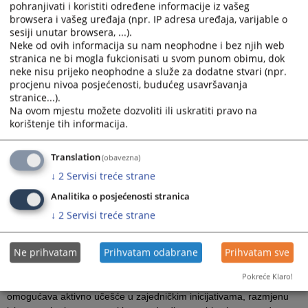
pohranjivati i koristiti određene informacije iz vašeg
sistemima, bila je glavna tema sastanka projektne grupe Evropske
browsera i vašeg uređaja (npr. IP adresa uređaja, varijable o
mreže sudskih vijeća (ENCJ) koji je održan 3. i 4. aprila u Sarajevu.
sesiji unutar browsera, ...).
Neke od ovih informacija su nam neophodne i bez njih web
Održavanje sastanka u BiH, potvrđuje snažnu evropsku orijentaciju
stranica ne bi mogla fukcionisati u svom punom obimu, dok
VSTV BiH i pravosudnih institucija Bosne i Hercegovine.
neke nisu prijeko neophodne a služe za dodatne stvari (npr.
Posebnu važnost ovog susreta predstavlja činjenica da je po prvi
procjenu nivoa posjećenosti, budućeg usavršavanja
put jedan od radnih sastanaka ENCJ-a održan u zemlji koja nije
stranice...).
članica Evropske unije. Time je VSTV BiH prepoznato kao pouzdan
Na ovom mjestu možete dozvoliti ili uskratiti pravo na
korištenje tih informacija.
partner u evropskim pravosudnim okvirima, s jasno izraženim
opredjeljenjem za unapređenje pravosudnih standarda i
približavanje evropskim praksama.
Translation
(obavezna)
Tokom sastanka su razmatrane teme važne za evropske
↓
2
Servisi treće strane
pravosudne sisteme, uključujući stanje nezavisnosti i odgovornosti
Analitika o posjećenosti stranica
pravosuđa u državama članicama i posmatračima ENCJ-a,
↓
2
Servisi treće strane
aktuelne izazove i institucionalni kontekst, a diskutovalo se i o
standardima za jačanje odgovornosti pravosuđa, kao i temama
unapređenja kvaliteta rada pravosuđa.
Ne prihvatam
Prihvatam odabrane
Prihvatam sve
BiH zahvaljujući kontinuiranom angažmanu VSTV-a BiH ima status
Pokreće Klaro!
zemlje posmatrača u Evropskoj mreži sudskih vijeća. Ovaj status
omogućava aktivno učešće u zajedničkim inicijativama, razmjenu