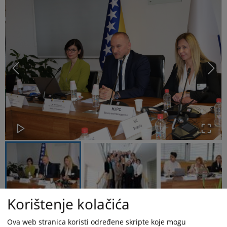
Korištenje kolačića
Očuvanje nezavisnosti i odgovornosti pravosuđa kao trećeg stuba
Ova web stranica koristi određene skripte koje mogu
vlasti u Bosni i Hercegovini, ali i drugim evropskim pravnim