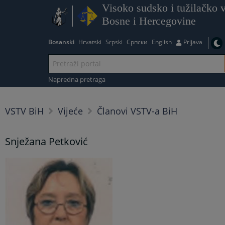
Visoko sudsko i tužilačko v
Bosne i Hercegovine
Bosanski
Hrvatski
Srpski
Српски
English
Prijava
Napredna pretraga
VSTV BiH
Vijeće
Članovi VSTV-a BiH
Snježana Petković