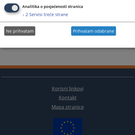
Analitika o posjećenosti stranica
↓
2
Servisi treće strane
Ne prihvatam
Prihvatam odabrane
Korisni linkovi
Kontakt
Mapa stranice