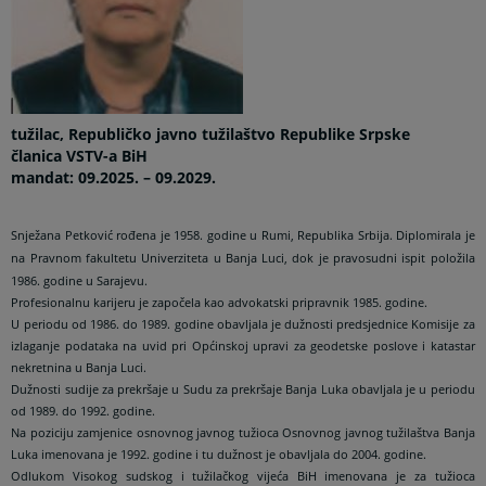
tužilac, Republičko javno tužilaštvo Republike Srpske
članica VSTV-a BiH
mandat: 09.2025. – 09.2029.
Snježana Petković rođena je 1958. godine u Rumi, Republika Srbija. Diplomirala je
na Pravnom fakultetu Univerziteta u Banja Luci, dok je pravosudni ispit položila
1986. godine u Sarajevu.
Profesionalnu karijeru je započela kao advokatski pripravnik 1985. godine.
U periodu od 1986. do 1989. godine obavljala je dužnosti predsjednice Komisije za
izlaganje podataka na uvid pri Općinskoj upravi za geodetske poslove i katastar
nekretnina u Banja Luci.
Dužnosti sudije za prekršaje u Sudu za prekršaje Banja Luka obavljala je u periodu
od 1989. do 1992. godine.
Na poziciju zamjenice osnovnog javnog tužioca Osnovnog javnog tužilaštva Banja
Luka imenovana je 1992. godine i tu dužnost je obavljala do 2004. godine.
Odlukom Visokog sudskog i tužilačkog vijeća BiH imenovana je za tužioca