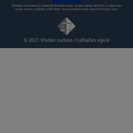
Redizajn web stranice je finansirala Evropska unija. Za njen sadržaj isključivo je odgovorno
Visoko sudsko i tužilačko vijeće BiH i ona ne odražava nužno stavove Evropske unije.
© 2021
Visoko sudsko i tužilačko vijeće