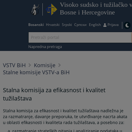
Visoko sudsko i tužilačko v
Bosne i Hercegovine
Bosanski
Hrvatski
Srpski
Српски
English
Prijava
Napredna pretraga
VSTV BiH
Komisije
Stalne komisije VSTV-a BiH
Stalna komisija za efikasnost i kvalitet
tužilaštava
Stalna komisija za efikasnost i kvalitet tužilaštava nadležna je
za razmatranje, davanje preporuka, te utvrđivanje nacrta akata
u oblasti efikasnosti i kvaliteta rada tužilaštava, a posebno za:
razmatranje strateških pitanja i analiziranje podataka u