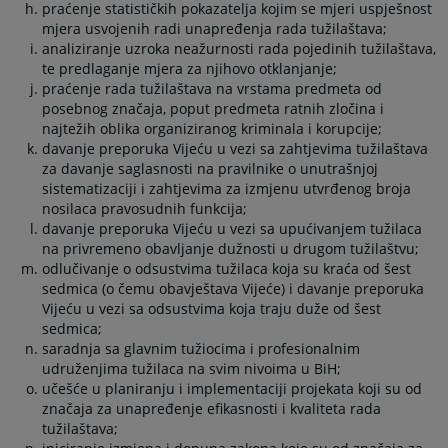
praćenje statističkih pokazatelja kojim se mjeri uspješnost
mjera usvojenih radi unapređenja rada tužilaštava;
analiziranje uzroka neažurnosti rada pojedinih tužilaštava,
te predlaganje mjera za njihovo otklanjanje;
praćenje rada tužilaštava na vrstama predmeta od
posebnog značaja, poput predmeta ratnih zločina i
najtežih oblika organiziranog kriminala i korupcije;
davanje preporuka Vijeću u vezi sa zahtjevima tužilaštava
za davanje saglasnosti na pravilnike o unutrašnjoj
sistematizaciji i zahtjevima za izmjenu utvrđenog broja
nosilaca pravosudnih funkcija;
davanje preporuka Vijeću u vezi sa upućivanjem tužilaca
na privremeno obavljanje dužnosti u drugom tužilaštvu;
odlučivanje o odsustvima tužilaca koja su kraća od šest
sedmica (o čemu obavještava Vijeće) i davanje preporuka
Vijeću u vezi sa odsustvima koja traju duže od šest
sedmica;
saradnja sa glavnim tužiocima i profesionalnim
udruženjima tužilaca na svim nivoima u BiH;
učešće u planiranju i implementaciji projekata koji su od
značaja za unapređenje efikasnosti i kvaliteta rada
tužilaštava;