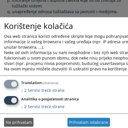
iniciranje izmjena i dopuna zakona koje su od značaja za
tužilački sistem;
unapređenje odnosa tužilaštava sa javnosti i medijima.
Članovi Stalne komisije za efikasnost i kvalitet tužilaštava su:
Korištenje kolačića
Sanin Bogunić,
Željka Fabić,
Ova web stranica koristi određene skripte koje mogu pohranjivati
Bojana Jolović,
informacije iz vašeg browsera i vašeg uređaja (npr. IP adresa uređ
Dragan Slijepčević,
unutar browsera, ...).
Snježana Petković.
Neke od ovih informacija su nam neophodne i bez njih web stra
fukcionisati u svom punom obimu, dok neke nisu prijeko neopho
Podršku u radu ovoj stalnoj komisiji pruža Odjel za
stvari (npr. procjenu nivoa posjećenosti, budućeg usavršavanja st
unaprjeđenje efikasnosti i kvaliteta rada u tužilaštvima i Odjel
Na ovom mjestu možete dozvoliti ili uskratiti pravo na korištenje 
za pravosudnu analitiku i izvještavanje.
Translation
(obavezna)
Prikazana vijest je na
:
Bosanski jezik
↓
2
Servisi treće strane
Vijest dostupna još na
:
Hrvatski jezik
Srpski jezik
English
Analitika o posjećenosti stranica
777
PREGLEDA
↓
2
Servisi treće strane
Ne prihvatam
Prihvatam odabrane