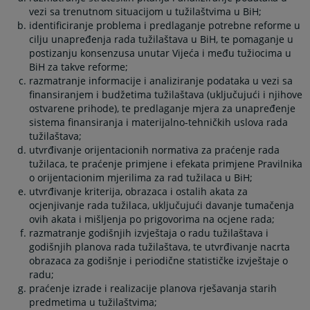
vezi sa trenutnom situacijom u tužilaštvima u BiH;
identificiranje problema i predlaganje potrebne reforme u
cilju unapređenja rada tužilaštava u BiH, te pomaganje u
postizanju konsenzusa unutar Vijeća i među tužiocima u
BiH za takve reforme;
razmatranje informacije i analiziranje podataka u vezi sa
finansiranjem i budžetima tužilaštava (uključujući i njihove
ostvarene prihode), te predlaganje mjera za unapređenje
sistema finansiranja i materijalno-tehničkih uslova rada
tužilaštava;
utvrđivanje orijentacionih normativa za praćenje rada
tužilaca, te praćenje primjene i efekata primjene Pravilnika
o orijentacionim mjerilima za rad tužilaca u BiH;
utvrđivanje kriterija, obrazaca i ostalih akata za
ocjenjivanje rada tužilaca, uključujući davanje tumačenja
ovih akata i mišljenja po prigovorima na ocjene rada;
razmatranje godišnjih izvještaja o radu tužilaštava i
godišnjih planova rada tužilaštava, te utvrđivanje nacrta
obrazaca za godišnje i periodične statističke izvještaje o
radu;
praćenje izrade i realizacije planova rješavanja starih
predmetima u tužilaštvima;