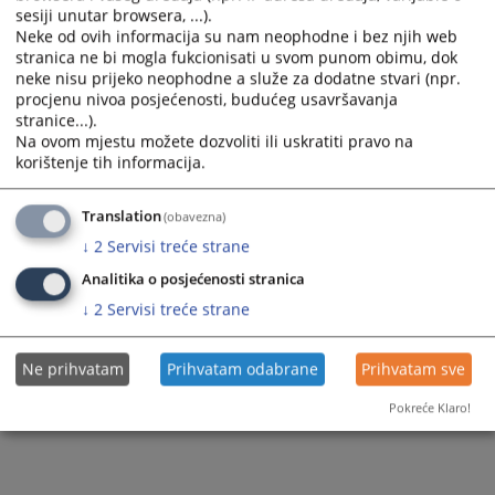
Prateći dokumenti
sesiji unutar browsera, ...).
Neke od ovih informacija su nam neophodne i bez njih web
izvjestaj-o-bih-za-2020-godinu_1604579634
stranica ne bi mogla fukcionisati u svom punom obimu, dok
neke nisu prijeko neophodne a služe za dodatne stvari (npr.
procjenu nivoa posjećenosti, budućeg usavršavanja
stranice...).
417
PREGLEDA
Na ovom mjestu možete dozvoliti ili uskratiti pravo na
korištenje tih informacija.
Translation
(obavezna)
↓
2
Servisi treće strane
Analitika o posjećenosti stranica
↓
2
Servisi treće strane
Ne prihvatam
Prihvatam odabrane
Prihvatam sve
Pokreće Klaro!