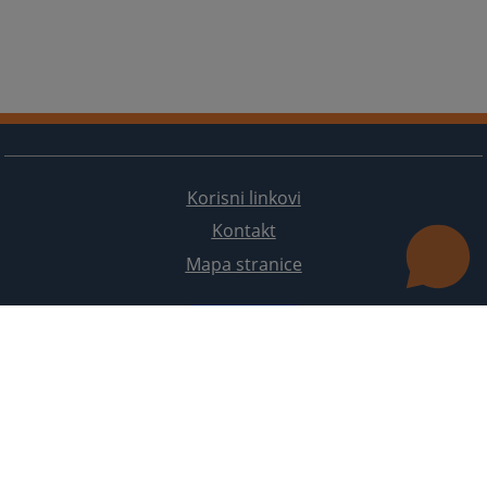
Korisni linkovi
Kontakt
Mapa stranice
Redizajn web stranice je finansirala Evropska unija. Za njen sadržaj isključivo je odgovorno
Visoko sudsko i tužilačko vijeće BiH i ona ne odražava nužno stavove Evropske unije.