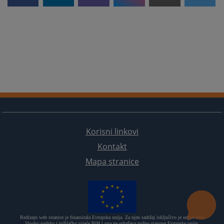
Korisni linkovi
Kontakt
Mapa stranice
Redizajn web stranice je finansirala Evropska unija. Za njen sadržaj isključivo je odgovorno
Visoko sudsko i tužilačko vijeće BiH i ona ne odražava nužno stavove Evropske unije.