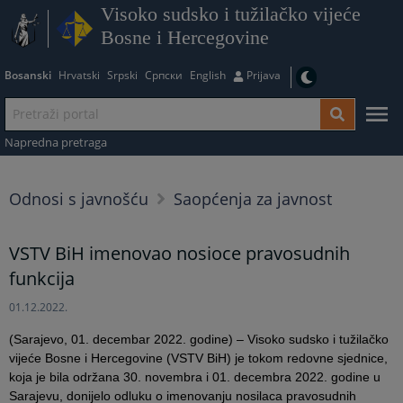
Visoko sudsko i tužilačko vijeće
Bosne i Hercegovine
Bosanski
Hrvatski
Srpski
Српски
English
Prijava
Napredna pretraga
Odnosi s javnošću
Saopćenja za javnost
VSTV BiH imenovao nosioce pravosudnih
funkcija
01.12.2022.
(Sarajevo, 01. decembar 2022. godine) – Visoko sudsko i tužilačko
vijeće Bosne i Hercegovine (VSTV BiH) je tokom redovne sjednice,
koja je bila održana 30. novembra i 01. decembra 2022. godine u
Sarajevu, donijelo odluku o imenovanju nosilaca pravosudnih