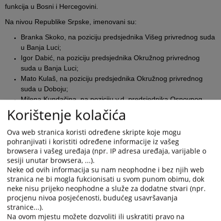
funkcija u Bosni i Hercegovini.
Na nivou Republike Srpske, imenovani su:
Branka Skoko, na poziciju predsjednika Višeg privrednog suda
u Banja Luci;
Igor Dabić, na poziciju predsjednika Okružnog privrednog
suda u Banja Luci;
Mato Kulaš, na poziciju predsjednika Okružnog privrednog
suda u Doboju;
Milena Kundačina, na poziciju v.d. predsjednika Osnovnog
Korištenje kolačića
suda u Trebinju.
Na nivou Federacije Bosne i Hercegovine, imenovana je:
Ova web stranica koristi određene skripte koje mogu
pohranjivati i koristiti određene informacije iz vašeg
Silvana Brković-Mujagić, na poziciju sudije Vrhovnog suda
browsera i vašeg uređaja (npr. IP adresa uređaja, varijable o
Federacije Bosne i Hercegovine.
sesiji unutar browsera, ...).
Neke od ovih informacija su nam neophodne i bez njih web
Pri donošenju Odluke o imenovanju, VSTV BiH je uzeo u obzir
stranica ne bi mogla fukcionisati u svom punom obimu, dok
neke nisu prijeko neophodne a služe za dodatne stvari (npr.
kriterije poput: stručnog znanja, radnog iskustva i radnih rezultata;
procjenu nivoa posjećenosti, budućeg usavršavanja
stručne sposobnosti zasnovane na dosadašnjim rezultatima u
stranice...).
karijeri; sposobnosti da nepristrano, savjesno, marljivo, odlučno i
Na ovom mjestu možete dozvoliti ili uskratiti pravo na
odgovorno obnaša dužnosti u okviru funkcije za koju se prijavljuje;