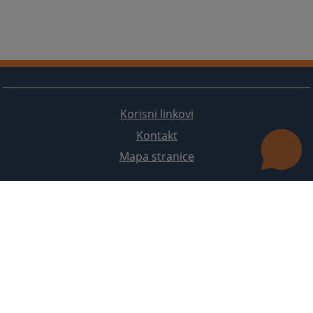
Korisni linkovi
Kontakt
Mapa stranice
Redizajn web stranice je finansirala Evropska unija. Za njen sadržaj isključivo je odgovorno
Visoko sudsko i tužilačko vijeće BiH i ona ne odražava nužno stavove Evropske unije.