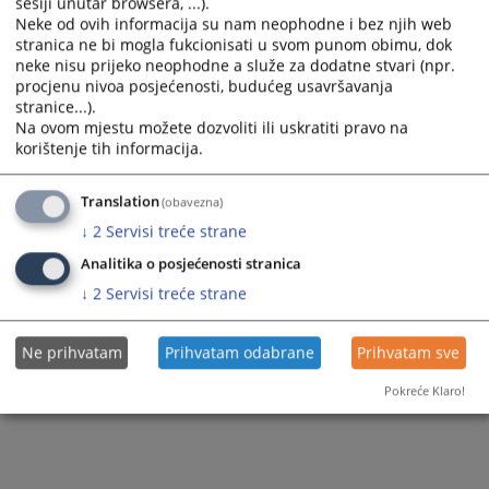
525
PREGLEDA
sesiji unutar browsera, ...).
Neke od ovih informacija su nam neophodne i bez njih web
stranica ne bi mogla fukcionisati u svom punom obimu, dok
neke nisu prijeko neophodne a služe za dodatne stvari (npr.
procjenu nivoa posjećenosti, budućeg usavršavanja
stranice...).
Na ovom mjestu možete dozvoliti ili uskratiti pravo na
korištenje tih informacija.
Translation
(obavezna)
↓
2
Servisi treće strane
Analitika o posjećenosti stranica
↓
2
Servisi treće strane
Ne prihvatam
Prihvatam odabrane
Prihvatam sve
Pokreće Klaro!