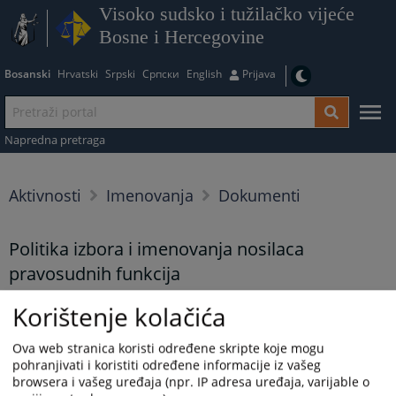
Visoko sudsko i tužilačko vijeće
Bosne i Hercegovine
Bosanski
Hrvatski
Srpski
Српски
English
Prijava
Napredna pretraga
Aktivnosti
Imenovanja
Dokumenti
Politika izbora i imenovanja nosilaca
pravosudnih funkcija
19.01.2023.
Korištenje kolačića
Politika izbora i imenovanja nosilaca pravosudnih funkcija
Ova web stranica koristi određene skripte koje mogu
pohranjivati i koristiti određene informacije iz vašeg
Prikazana vijest je na
:
Bosanski jezik
browsera i vašeg uređaja (npr. IP adresa uređaja, varijable o