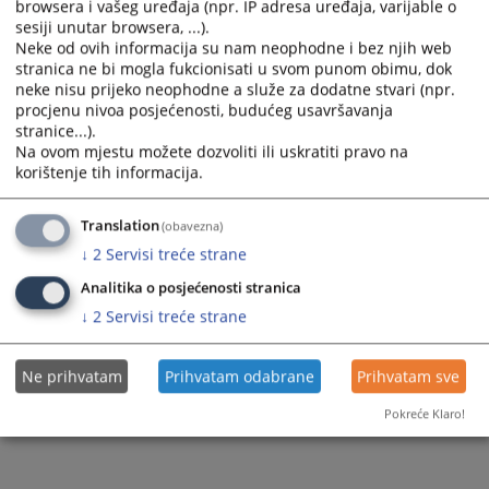
browsera i vašeg uređaja (npr. IP adresa uređaja, varijable o
Prateći dokumenti
sesiji unutar browsera, ...).
Neke od ovih informacija su nam neophodne i bez njih web
Smjernice za zakljucenje sudske nagodbe_ namjenjeno
stranica ne bi mogla fukcionisati u svom punom obimu, dok
sudijama
neke nisu prijeko neophodne a služe za dodatne stvari (npr.
procjenu nivoa posjećenosti, budućeg usavršavanja
stranice...).
Na ovom mjestu možete dozvoliti ili uskratiti pravo na
692
PREGLEDA
korištenje tih informacija.
Translation
(obavezna)
↓
2
Servisi treće strane
Analitika o posjećenosti stranica
↓
2
Servisi treće strane
Ne prihvatam
Prihvatam odabrane
Prihvatam sve
Pokreće Klaro!