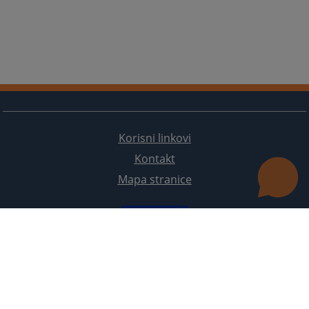
Korisni linkovi
Kontakt
Mapa stranice
Redizajn web stranice je finansirala Evropska unija. Za njen sadržaj isključivo je odgovorno
Visoko sudsko i tužilačko vijeće BiH i ona ne odražava nužno stavove Evropske unije.