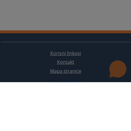
Korisni linkovi
Kontakt
Mapa stranice
Redizajn web stranice je finansirala Evropska unija. Za njen sadržaj isključivo je odgovorno
Visoko sudsko i tužilačko vijeće BiH i ona ne odražava nužno stavove Evropske unije.