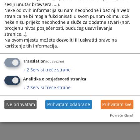
Prateći dokumenti
sesiji unutar browsera, ...).
Neke od ovih informacija su nam neophodne i bez njih web
Smjernice za izvještavanje o sudskim postupcima
stranica ne bi mogla fukcionisati u svom punom obimu, dok
neke nisu prijeko neophodne a služe za dodatne stvari (npr.
procjenu nivoa posjećenosti, budućeg usavršavanja
stranice...).
684
PREGLEDA
Na ovom mjestu možete dozvoliti ili uskratiti pravo na
korištenje tih informacija.
Translation
(obavezna)
↓
2
Servisi treće strane
Analitika o posjećenosti stranica
↓
2
Servisi treće strane
Ne prihvatam
Prihvatam odabrane
Prihvatam sve
Pokreće Klaro!