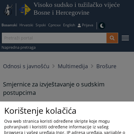
Visoko sudsko i tužilačko vijeće
Bosne i Hercegovine
Bosanski
Hrvatski
Srpski
Српски
English
Prijava
Napredna pretraga
Odnosi s javnošću
Multimedija
Brošure
Smjernice za izvještavanje o sudskim
postupcima
Smjernice za izvještavanje o sudskim postupcima
Korištenje kolačića
Prikazana vijest je na
:
Bosanski jezik
Ova web stranica koristi određene skripte koje mogu
Vijest dostupna još na
:
Hrvatski jezik
Српски језик
pohranjivati i koristiti određene informacije iz vašeg
browsera i vašeg uređaja (npr. IP adresa uređaja, varijable o