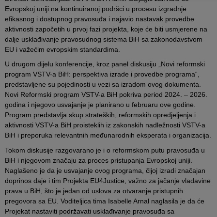
Evropskoj uniji na kontinuiranoj podršci u procesu izgradnje
efikasnog i dostupnog pravosuđa i najavio nastavak provedbe
aktivnosti započetih u prvoj fazi projekta, koje će biti usmjerene na
dalje usklađivanje pravosudnog sistema BiH sa zakonodavstvom
EU i važećim evropskim standardima.
U drugom dijelu konferencije, kroz panel diskusiju „Novi reformski
program VSTV-a BiH: perspektiva izrade i provedbe programa“,
predstavljene su pojedinosti u vezi sa izradom ovog dokumenta.
Novi Reformski program VSTV-a BiH pokriva period 2024. – 2026.
godina i njegovo usvajanje je planirano u februaru ove godine.
Program predstavlja skup strateških, reformskih opredjeljenja i
aktivnosti VSTV-a BiH proisteklih iz zakonskih nadležnosti VSTV-a
BiH i preporuka relevantnih međunarodnih eksperata i organizacija.
Tokom diskusije razgovarano je i o reformskom putu pravosuđa u
BiH i njegovom značaju za proces pristupanja Evropskoj uniji.
Naglašeno je da je usvajanje ovog programa, čijoj izradi značajan
doprinos daje i tim Projekta EU4Justice, važno za jačanje vladavine
prava u BiH, što je jedan od uslova za otvaranje pristupnih
pregovora sa EU. Voditeljica tima Isabelle Arnal naglasila je da će
Projekat nastaviti podržavati usklađivanje pravosuđa sa