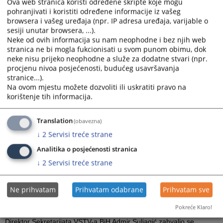
Ova web stranica koristi određene skripte koje mogu
integriteta, odgovornosti, transparentnosti, efikasnosti i kvaliteta
pohranjivati i koristiti određene informacije iz vašeg
rada pravosuđa. Projektne aktivnosti bile su usmjerene na rad sa
browsera i vašeg uređaja (npr. IP adresa uređaja, varijable o
domaćim pravosudnim institucijama, resornim ministarstvima,
sesiji unutar browsera, ...).
privrednim komorama, agencijama za provođenje zakona,
Neke od ovih informacija su nam neophodne i bez njih web
nevladinim organizacijama, medijima, akademskom zajednicom i
stranica ne bi mogla fukcionisati u svom punom obimu, dok
drugim relevantnim partnerima.
neke nisu prijeko neophodne a služe za dodatne stvari (npr.
procjenu nivoa posjećenosti, budućeg usavršavanja
Ambasador Evropske unije Johann Sattler je u svom obraćanju
stranice...).
istakao: „2024. je godina prilika za BiH na njenom evropskom putu.
Na ovom mjestu možete dozvoliti ili uskratiti pravo na
Ove sedmice imali smo veoma važnu posjetu, na čelu sa
korištenje tih informacija.
predsjednicom Evropske komisije Ursulom von der Leyen koja je
podcrtala da su vrata Evropske unije otvorena ukoliko su
Translation
(obavezna)
bosanskohercegovački lideri spremni za to. Također je važan i Plan
rasta, koji može donijeti više od jedne milijarde eura Bosni i
↓
2
Servisi treće strane
Hercegovini. Jačanje vladavine prava je ključno kako bi se
Analitika o posjećenosti stranica
iskoristile ove prilike. U svjetlu svega toga, važno je da VSTV BiH
↓
2
Servisi treće strane
bude primjer svim drugim institucijama u poštivanju najviših
standarda. Želio bih da se zahvalim VSTV-u BiH za saradnju i
ohrabrim sve sudionike ovog procesa da iskoriste predstojeće
Ne prihvatam
Prihvatam odabrane
Prihvatam sve
sedmice i mjesece i ostvare napredak u oblasti vladavine prava i
funkcioniranja pravosuđa.”
Pokreće Klaro!
Direktor Sekretarijata VSTV-a BiH Admir Suljagić zahvalio se