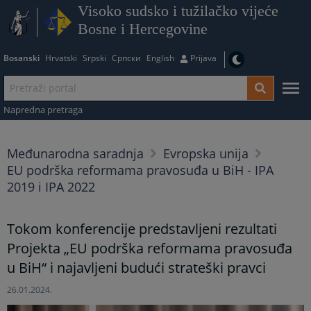
Visoko sudsko i tužilačko vijeće
Bosne i Hercegovine
Bosanski
Hrvatski
Srpski
Српски
English
Prijava
Napredna pretraga
Međunarodna saradnja
Evropska unija
EU podrška reformama pravosuđa u BiH - IPA
2019 i IPA 2022
Tokom konferencije predstavljeni rezultati
Projekta „EU podrška reformama pravosuđa
u BiH“ i najavljeni budući strateški pravci
26.01.2024.