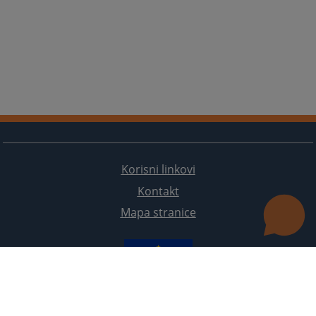
Korisni linkovi
Kontakt
Mapa stranice
Redizajn web stranice je finansirala Evropska unija. Za njen sadržaj isključivo je odgovorno
Visoko sudsko i tužilačko vijeće BiH i ona ne odražava nužno stavove Evropske unije.