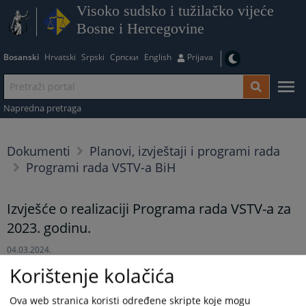
Visoko sudsko i tužilačko vijeće
Bosne i Hercegovine
Bosanski
Hrvatski
Srpski
Српски
English
Prijava
Napredna pretraga
Dokumenti
Planovi, izvještaji i programi rada
Programi rada VSTV-a BiH
Izvješće o realizaciji Programa rada VSTV-a za
2023. godinu.
04.03.2024.
Korištenje kolačića
VSTV je na sjednici održanoj 28. - 29. februara usvojio Izvješće o
realizaciji Programa rada VSTV-a za 2023. godinu.
Ova web stranica koristi određene skripte koje mogu