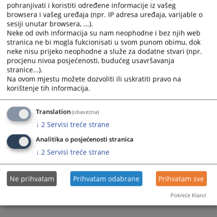
pohranjivati i koristiti određene informacije iz vašeg
Prikazana vijest je na
:
Bosanski jezik
browsera i vašeg uređaja (npr. IP adresa uređaja, varijable o
sesiji unutar browsera, ...).
Prateći dokumenti
Neke od ovih informacija su nam neophodne i bez njih web
stranica ne bi mogla fukcionisati u svom punom obimu, dok
Izvješće o realizaciji Programa rada VSTV-a za 2023
neke nisu prijeko neophodne a služe za dodatne stvari (npr.
godinu
procjenu nivoa posjećenosti, budućeg usavršavanja
stranice...).
Na ovom mjestu možete dozvoliti ili uskratiti pravo na
korištenje tih informacija.
392
PREGLEDA
Translation
(obavezna)
↓
2
Servisi treće strane
Analitika o posjećenosti stranica
↓
2
Servisi treće strane
Ne prihvatam
Prihvatam odabrane
Prihvatam sve
Pokreće Klaro!