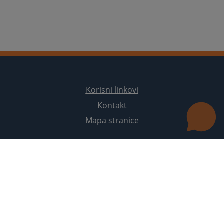
Korisni linkovi
Kontakt
Mapa stranice
Redizajn web stranice je finansirala Evropska unija. Za njen sadržaj isključivo je odgovorno
Visoko sudsko i tužilačko vijeće BiH i ona ne odražava nužno stavove Evropske unije.