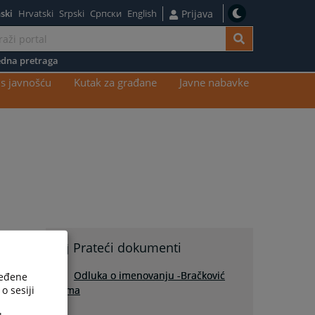
ski
Hrvatski
Srpski
Српски
English
Prijava
dna pretraga
s javnošću
Kutak za građane
Javne nabavke
Prateći dokumenti
Odluka o imenovanju -Bračković
ređene
o sesiji
Elma