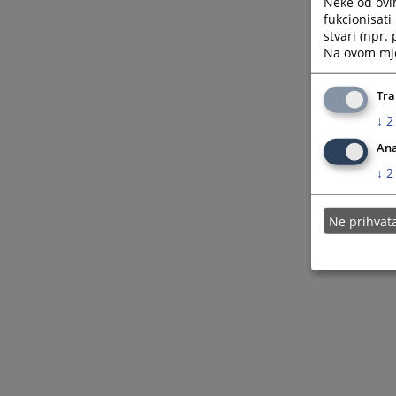
Neke od ovi
fukcionisat
stvari (npr.
Na ovom mjes
Tra
↓
2
Ana
↓
2
Ne prihva