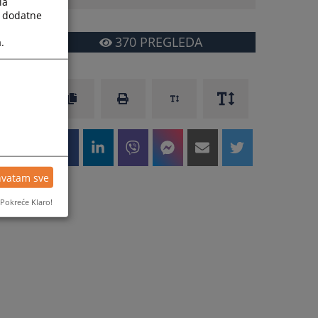
la
a dodatne
370
PREGLEDA
.
hvatam sve
Pokreće Klaro!