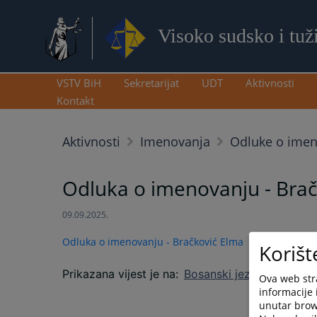
Visoko sudsko i tuž
VSTV BiH
Sekretarijat
UDT
Aktivnosti
Kontakt
Aktivnosti
Imenovanja
Odluke o ime
Odluka o imenovanju - Brač
09.09.2025.
Odluka o imenovanju - Bračković Elma
Korišt
Prikazana vijest je na
:
Bosanski jezik
Ova web stra
informacije 
unutar brows