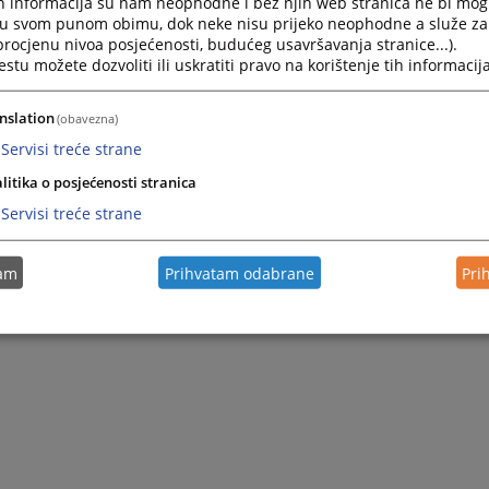
h informacija su nam neophodne i bez njih web stranica ne bi mog
i u svom punom obimu, dok neke nisu prijeko neophodne a služe z
 procjenu nivoa posjećenosti, budućeg usavršavanja stranice...).
tu možete dozvoliti ili uskratiti pravo na korištenje tih informacija
nslation
(obavezna)
Servisi treće strane
litika o posjećenosti stranica
Servisi treće strane
tam
Prihvatam odabrane
Pri