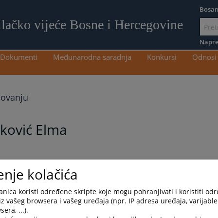
Bosan
ilačko vijeće Bosne i Hercegovine
Idi
na
Napre
sadržaj
Dokumenti
Međunarodna saradnja
Konkursi
Odnosi 
novanju
ković Elma
enje kolačića
nica koristi određene skripte koje mogu pohranjivati i koristiti od
iz vašeg browsera i vašeg uređaja (npr. IP adresa uređaja, varijable 
era, ...).