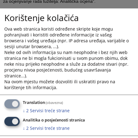
za ocjenjivanje rada tužitelja: Analitička ocjena“.
S ciljem razmjene iskustava i unaprjeđenja primjene Kriterija za
Korištenje kolačića
ocjenjivanje rada tužitelja, radionica je okupila predstavnike
tužiteljstava iz cijele Bosne i Hercegovine, imajuću u vidu važnost
Ova web stranica koristi određene skripte koje mogu
formiranja kvalitetnih kriterija kako bi se osigurala objektivna,
pohranjivati i koristiti određene informacije iz vašeg
browsera i vašeg uređaja (npr. IP adresa uređaja, varijable o
dosljedna i transparentna procjena kvalitete rada tužitelja, kao i
sesiji unutar browsera, ...).
procjena njihove stručnosti, nepristranosti i učinkovitosti u
Neke od ovih informacija su nam neophodne i bez njih web
donošenju tužiteljskih odluka.
stranica ne bi mogla fukcionisati u svom punom obimu, dok
neke nisu prijeko neophodne a služe za dodatne stvari (npr.
VSTV BiH je na sjednici održanoj 18. prosinca 2024. godine usvojio
procjenu nivoa posjećenosti, budućeg usavršavanja
nove kriterije za ocjenjivanje rada nositelja pravosudnih funkcija u
stranice...).
tužiteljstvima u Bosni i Hercegovini. Novi kriteriji su u primjeni od
Na ovom mjestu možete dozvoliti ili uskratiti pravo na
početka 2025. godine. Usvajanjem novih kriterija uvedeno je
korištenje tih informacija.
analitičko ocjenjivanje u sustav vrednovanja rada nositelja
pravosudnih funkcija, i to kroz propisivanje kvalitativnog elementa
Translation
(obavezna)
ocjene rada „Analitička ocjena“. Ovaj element omogućit će
↓
2
Servisi treće strane
sveobuhvatniju i precizniju procjenu stručnih sposobnosti svakog
tužitelja.
Analitika o posjećenosti stranica
↓
2
Servisi treće strane
Projekat EU4Justice je za potrebe radionice angažirao bivšeg
glavnog tužitelja i bivšeg člana Visokog pravosudnog vijeća