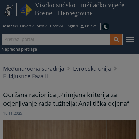
Visoko sudsko i tužilačko vijeće
Bosne i Hercegovine
Bosanski
Hrvatski
Srpski
Српски
English
Prijava
Napredna pretraga
Međunarodna saradnja
Evropska unija
EU4Justice Faza II
Održana radionica „Primjena kriterija za
ocjenjivanje rada tužitelja: Analitička ocjena“
19.11.2025.