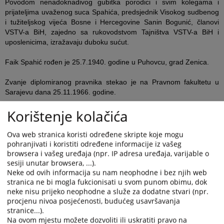
Povodom nenadoknadivog gubitka porodici i svim kolegama i
prijateljima uvaženog suca Spahića, predsjednik Visokog sudbenog
i tužiteljskog vijeća Bosne i Hercegovine Sanin Bogunić, članovi
VSTV-a BiH, zajedno sa rukovodstvom Tajništva VSTV-a BiH i
uposlenicima, izražavaju duboku sućut.
Faik Spahić rođen je 25.7.1940. godine u Puhovcu, grad Zenica.
Zvanje diplomiranog pravnika stekao je na Pravnom fakultetu u
Sarajevu dana 25.11.1966. godine.
Korištenje kolačića
Profesionalnu karijeru započeo je u Komunalnom uredu za
socijalno osiguranje Zenica 1966. godine nakon čega je 1971.
godine počeo raditi u SIZ MIO BiH Filijala Zenica, te od 1972.
Ova web stranica koristi određene skripte koje mogu
godine u SIZ zdravstvene skrbi Zenica na poslovima visoke stručne
pohranjivati i koristiti određene informacije iz vašeg
spreme.
browsera i vašeg uređaja (npr. IP adresa uređaja, varijable o
sesiji unutar browsera, ...).
Neke od ovih informacija su nam neophodne i bez njih web
U Osnovnom sudu udruženog rada Zenica radio je u periodu od
stranica ne bi mogla fukcionisati u svom punom obimu, dok
1.4.1984. godine do 30.6.1992. godine.
neke nisu prijeko neophodne a služe za dodatne stvari (npr.
procjenu nivoa posjećenosti, budućeg usavršavanja
Pred Povjerenstvom za polaganje pravosudnog ispita Republičkog
stranice...).
tajništva za pravosuđe i administraciju Sarajevo položio je
Na ovom mjestu možete dozvoliti ili uskratiti pravo na
pravosudni ispit dana 21.10.1991. godine.