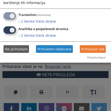
korištenje tih informacija.
Za suca Višeg suda u Zenici izabran je 1.7.1992. godine, a za suca
Kantonalnog suda u Zenici 4.6.1997. godine.
Translation
(obavezna)
↓
2
Servisi treće strane
U Kantonalnom sudu u Zenici je od 18.1.2006. godine obavljao
funkciju predsjednika kaznenog odjeljenja suda.
Analitika o posjećenosti stranica
↓
2
Servisi treće strane
Dužnost suca i predsjednika kaznenog odjeljenja suda obavljao je
do odlaska u mirovinu 25.7.2010. godine.
Ne prihvatam
Prihvatam odabrane
Prihvatam sve
Sahranjen je 17.11.2025. godine u Puhovcu.
Pokreće Klaro!
Prikazana vijest je na
:
Bosanski jezik
9878
PREGLEDA