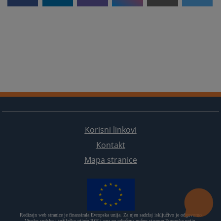
Korisni linkovi
Kontakt
Mapa stranice
Redizajn web stranice je finansirala Evropska unija. Za njen sadržaj isključivo je odgovorno
Visoko sudsko i tužilačko vijeće BiH i ona ne odražava nužno stavove Evropske unije.