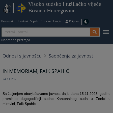
Visoko sudsko i tužilačko vijeće
Bosne i Hercegovine
Bosanski
Hrvatski
Srpski
Српски
English
Prijava
Napredna pretraga
Odnosi s javnošću
Saopćenja za javnost
IN MEMORIAM, FAIK SPAHIĆ
24.11.2025.
Sa žaljenjem obavještavamo javnost da je dana 15.11.2025. godine
preminuo dugogodišnji sudac Kantonalnog suda u Zenici u
mirovini, Faik Spahić.