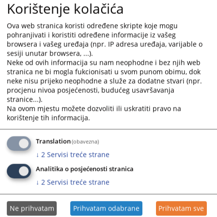
Korištenje kolačića
Izvještaj o zaprimljenim i riješenim zahtjevima za pristup informacijama
Ova web stranica koristi određene skripte koje mogu
pohranjivati i koristiti određene informacije iz vašeg
u periodu od 1.1.2025. godine do 31.3.2025. godine
browsera i vašeg uređaja (npr. IP adresa uređaja, varijable o
sesiji unutar browsera, ...).
Neke od ovih informacija su nam neophodne i bez njih web
Prikazana vijest je na
:
Bosanski jezik
stranica ne bi mogla fukcionisati u svom punom obimu, dok
neke nisu prijeko neophodne a služe za dodatne stvari (npr.
Prateći dokumenti
procjenu nivoa posjećenosti, budućeg usavršavanja
stranice...).
Statistika_ZOSPI_1.1.-31.3.2025
Na ovom mjestu možete dozvoliti ili uskratiti pravo na
Izvjestaj_I kvartal 2025. godine
korištenje tih informacija.
Translation
(obavezna)
101
PREGLEDA
↓
2
Servisi treće strane
Analitika o posjećenosti stranica
↓
2
Servisi treće strane
Ne prihvatam
Prihvatam odabrane
Prihvatam sve