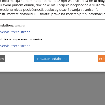
h informacija su nam neophodne i bez njih web stranica ne bi mog
i u svom punom obimu, dok neke nisu prijeko neophodne a služe z
 procjenu nivoa posjećenosti, budućeg usavršavanja stranice...).
tu možete dozvoliti ili uskratiti pravo na korištenje tih informacija
nslation
(obavezna)
Servisi treće strane
litika o posjećenosti stranica
Servisi treće strane
tam
Prihvatam odabrane
Pri