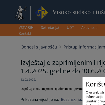
Visoko sudsko i tuž
VSTV BiH
Sekretarijat
UDT
Aktivnosti
Kontakt
Odnosi s javnošću
Pristup informacija
Izvještaj o zaprimljenim i 
1.4.2025. godine do 30.6.20
12.02.2026.
Korišt
Izvještaj o zaprimljenim i riješenim zahtjevima za pristup in
Ova web stra
informacije 
Prikazana vijest je na
:
Bosanski jezik
unutar brows