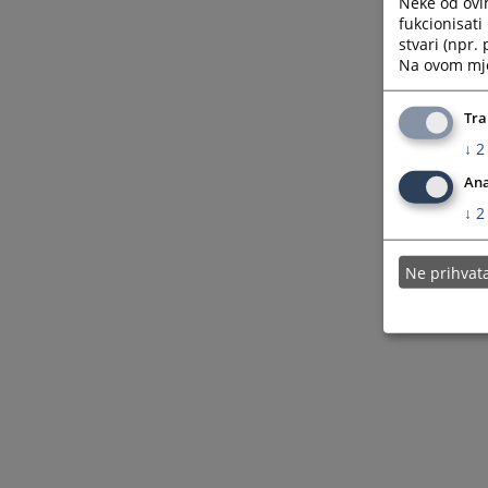
Neke od ovi
fukcionisat
stvari (npr.
Na ovom mjes
Tra
↓
2
Ana
↓
2
Ne prihva