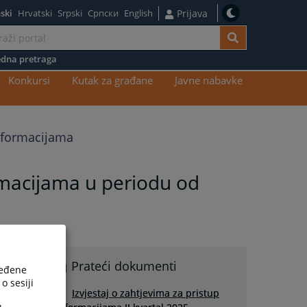
ski
Hrvatski
Srpski
Српски
English
Prijava
dna pretraga
Konkursi
Kutak za građane
Javne nabavke
informacijama
ormacijama u periodu od
Prateći dokumenti
ređene
o sesiji
Izvjestaj o zahtjevima za pristup