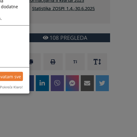
informacijama II kvartal 2025
la
a dodatne
Statistika_ZOSPI_1.4.-30.6.2025
.
108
PREGLEDA
hvatam sve
Pokreće Klaro!