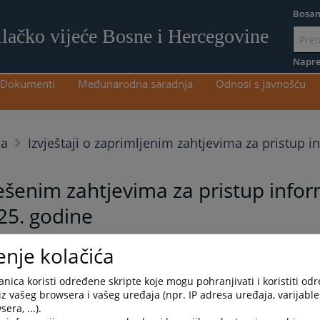
Bosan
ilačko vijeće Bosne i Hercegovine
Idi
na
Napre
sadržaj
Dokumenti
Međunarodna saradnja
Odnosi s javnošću
ma
Izvještaji o zaprimljenim zahtjevima za pristup 
riješenim zahtjevima za pristup inf
25. godine
enje kolačića
formacijama u periodu od 1.4.2025. godine do 30.6.2025. godine
nica koristi određene skripte koje mogu pohranjivati i koristiti od
iz vašeg browsera i vašeg uređaja (npr. IP adresa uređaja, varijable 
era, ...).