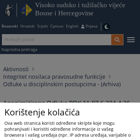
Visoko sudsko i tužilačko vijeće
Bosne i Hercegovine
Bosanski
Hrvatski
Srpski
Српски
English
Prijava
Napredna pretraga
Aktivnosti
Integritet nosilaca pravosudne funkcije
Odluke u disciplinskim postupcima - (Arhiva)
Anonimizirana Odluka PDK 11-07-6-224-4-26
Korištenje kolačića
17.04.2026.
Ova web stranica koristi određene skripte koje mogu
Anonimizirana Odluka PDK 11-07-6-224-4-26
pohranjivati i koristiti određene informacije iz vašeg
browsera i vašeg uređaja (npr. IP adresa uređaja, varijable o
Prikazana vijest je na
:
Bosanski jezik