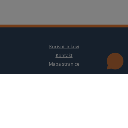
Korisni linkovi
Kontakt
Mapa stranice
Redizajn web stranice je finansirala Evropska unija. Za njen sadržaj isključivo je odgovorno
Visoko sudsko i tužilačko vijeće BiH i ona ne odražava nužno stavove Evropske unije.