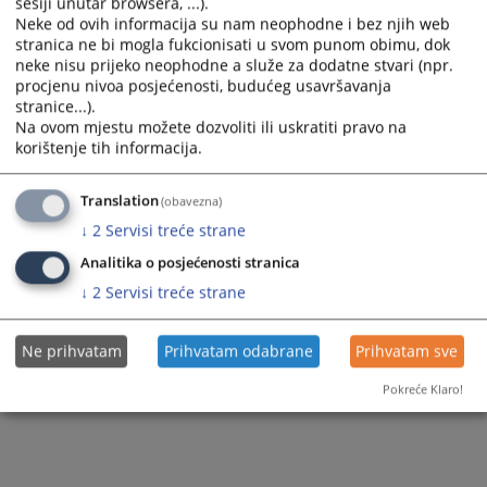
sesiji unutar browsera, ...).
292
PREGLEDA
Neke od ovih informacija su nam neophodne i bez njih web
stranica ne bi mogla fukcionisati u svom punom obimu, dok
neke nisu prijeko neophodne a služe za dodatne stvari (npr.
procjenu nivoa posjećenosti, budućeg usavršavanja
stranice...).
Na ovom mjestu možete dozvoliti ili uskratiti pravo na
korištenje tih informacija.
Translation
(obavezna)
↓
2
Servisi treće strane
Analitika o posjećenosti stranica
↓
2
Servisi treće strane
Ne prihvatam
Prihvatam odabrane
Prihvatam sve
Pokreće Klaro!