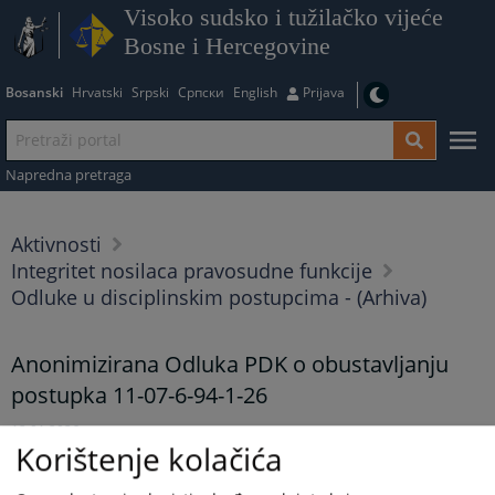
Visoko sudsko i tužilačko vijeće
Bosne i Hercegovine
Bosanski
Hrvatski
Srpski
Српски
English
Prijava
Napredna pretraga
Aktivnosti
Integritet nosilaca pravosudne funkcije
Odluke u disciplinskim postupcima - (Arhiva)
Anonimizirana Odluka PDK o obustavljanju
postupka 11-07-6-94-1-26
12.01.2026.
Korištenje kolačića
Anonimizirana Odluka PDK o obustavljanju postupka 11-07-6-
94-1-26