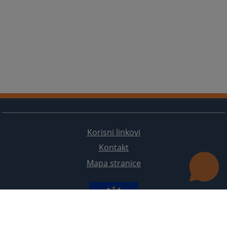
Korisni linkovi
Kontakt
Mapa stranice
Redizajn web stranice je finansirala Evropska unija. Za njen sadržaj isključivo je odgovorno
Visoko sudsko i tužilačko vijeće BiH i ona ne odražava nužno stavove Evropske unije.