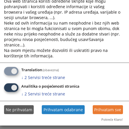
Ova web stranica koristi određene skripte koje mogu
pohranjivati i koristiti određene informacije iz vašeg
Prikazana vijest je na
:
Bosanski jezik
browsera i vašeg uređaja (npr. IP adresa uređaja, varijable o
sesiji unutar browsera, ...).
Prateći dokumenti
Neke od ovih informacija su nam neophodne i bez njih web
stranica ne bi mogla fukcionisati u svom punom obimu, dok
neke nisu prijeko neophodne a služe za dodatne stvari (npr.
Anonimizirana Odluka PDK o obustavljanju postupka
procjenu nivoa posjećenosti, budućeg usavršavanja
11-07-6-94-1-26
stranice...).
Na ovom mjestu možete dozvoliti ili uskratiti pravo na
korištenje tih informacija.
150
PREGLEDA
Translation
(obavezna)
↓
2
Servisi treće strane
Analitika o posjećenosti stranica
↓
2
Servisi treće strane
Ne prihvatam
Prihvatam odabrane
Prihvatam sve
Pokreće Klaro!