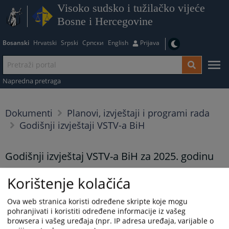
Visoko sudsko i tužilačko vijeće
Bosne i Hercegovine
Bosanski
Hrvatski
Srpski
Српски
English
Prijava
Napredna pretraga
Dokumenti
Planovi, izvještaji i programi rada
Godišnji izvještaji VSTV-a BiH
Godišnji izvještaj VSTV-a BiH za 2025. godinu
28.04.2026.
Korištenje kolačića
Godišnji izvještaj VSTV-a BiH za 2025. godinu
Ova web stranica koristi određene skripte koje mogu
Prikazana vijest je na
:
Bosanski jezik
pohranjivati i koristiti određene informacije iz vašeg
browsera i vašeg uređaja (npr. IP adresa uređaja, varijable o
109
PREGLEDA