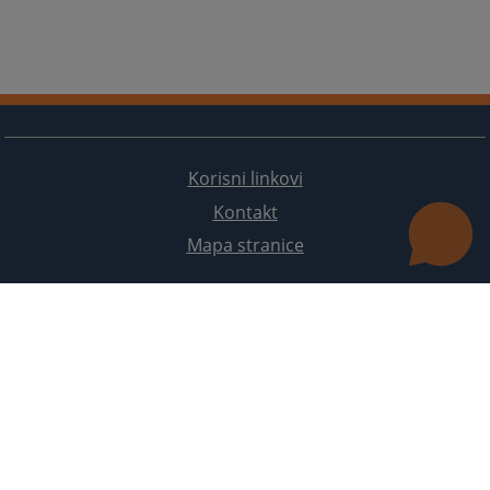
Korisni linkovi
Kontakt
Mapa stranice
Redizajn web stranice je finansirala Evropska unija. Za njen sadržaj isključivo je odgovorno
Visoko sudsko i tužilačko vijeće BiH i ona ne odražava nužno stavove Evropske unije.