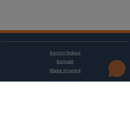
Korisni linkovi
Kontakt
Mapa stranice
Redizajn web stranice je finansirala Evropska unija. Za njen sadržaj isključivo je odgovorno
Visoko sudsko i tužilačko vijeće BiH i ona ne odražava nužno stavove Evropske unije.