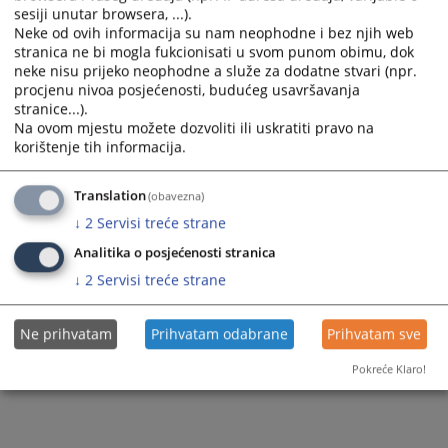
Prateći dokumenti
sesiji unutar browsera, ...).
Neke od ovih informacija su nam neophodne i bez njih web
Rješenje o imenovanju (Selma Bogunić)
stranica ne bi mogla fukcionisati u svom punom obimu, dok
neke nisu prijeko neophodne a služe za dodatne stvari (npr.
procjenu nivoa posjećenosti, budućeg usavršavanja
stranice...).
54
PREGLEDA
Na ovom mjestu možete dozvoliti ili uskratiti pravo na
korištenje tih informacija.
Translation
(obavezna)
↓
2
Servisi treće strane
Analitika o posjećenosti stranica
↓
2
Servisi treće strane
Ne prihvatam
Prihvatam odabrane
Prihvatam sve
Pokreće Klaro!