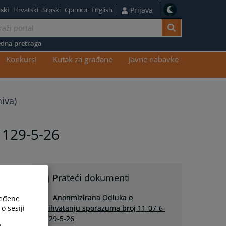
ski
Hrvatski
Srpski
Српски
English
Prijava
dna pretraga
Konkursi
Kutak za građane
Javne nabavke
iva)
1129-5-26
Prateći dokumenti
Anonmizirana Odluka o
ređene
o sesiji
prihvatanju sporazuma broj 11-07-6-
1129-5-26