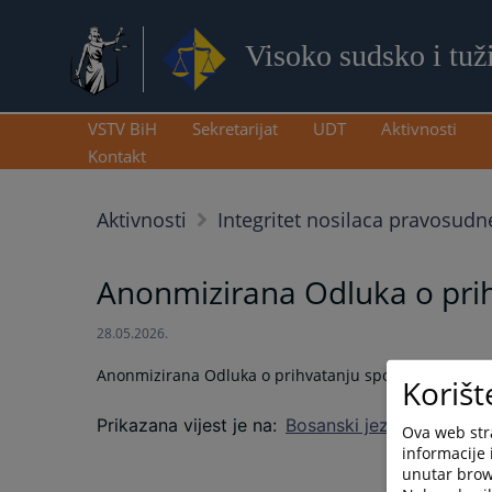
Visoko sudsko i tuž
VSTV BiH
Sekretarijat
UDT
Aktivnosti
Kontakt
Aktivnosti
Integritet nosilaca pravosudn
Anonmizirana Odluka o prih
28.05.2026.
Anonmizirana Odluka o prihvatanju sporazuma broj: 
Korišt
Prikazana vijest je na
:
Bosanski jezik
Ova web stra
informacije 
unutar brows