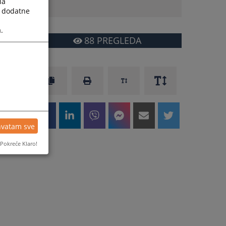
la
a dodatne
.
88
PREGLEDA
hvatam sve
Pokreće Klaro!