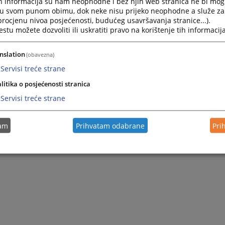
h informacija su nam neophodne i bez njih web stranica ne bi mog
i u svom punom obimu, dok neke nisu prijeko neophodne a služe z
 procjenu nivoa posjećenosti, budućeg usavršavanja stranice...).
tu možete dozvoliti ili uskratiti pravo na korištenje tih informacija
nslation
(obavezna)
Servisi treće strane
litika o posjećenosti stranica
Servisi treće strane
tam
Prihvatam odabrane
Pri