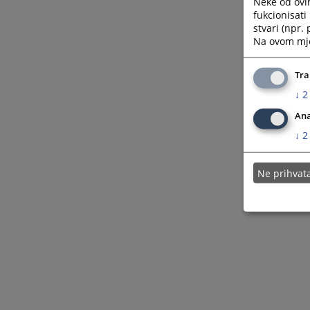
Neke od ovi
fukcionisat
stvari (npr.
Na ovom mjes
Tra
↓
2
Ana
↓
2
Ne prihva