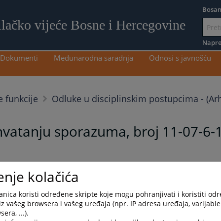
Bosan
ilačko vijeće Bosne i Hercegovine
Idi
na
Napre
sadržaj
Dokumenti
Međunarodna saradnja
Odnosi s javnošću
e funkcije
Odluke u disciplinskim postupcima - (Arh
vatanju sporazuma, broj 11-07-6-
11-07-6-1129-5-26
enje kolačića
nica koristi određene skripte koje mogu pohranjivati i koristiti od
iz vašeg browsera i vašeg uređaja (npr. IP adresa uređaja, varijable 
era, ...).