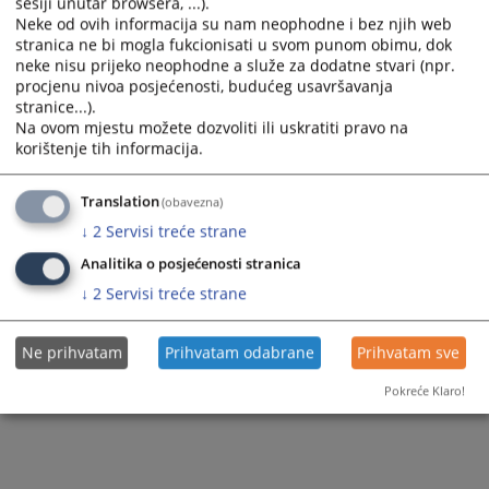
sesiji unutar browsera, ...).
Prikazana vijest je na
:
Bosanski jezik
Neke od ovih informacija su nam neophodne i bez njih web
stranica ne bi mogla fukcionisati u svom punom obimu, dok
38
PREGLEDA
neke nisu prijeko neophodne a služe za dodatne stvari (npr.
procjenu nivoa posjećenosti, budućeg usavršavanja
stranice...).
Na ovom mjestu možete dozvoliti ili uskratiti pravo na
korištenje tih informacija.
Translation
(obavezna)
↓
2
Servisi treće strane
Analitika o posjećenosti stranica
↓
2
Servisi treće strane
Ne prihvatam
Prihvatam odabrane
Prihvatam sve
Pokreće Klaro!