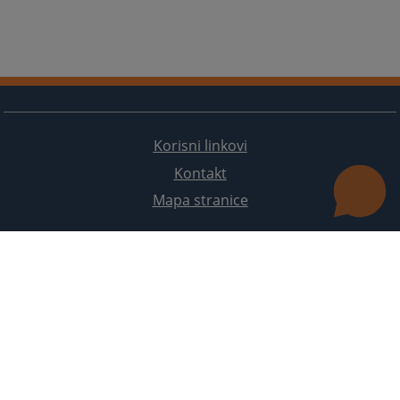
Korisni linkovi
Kontakt
Mapa stranice
Redizajn web stranice je finansirala Evropska unija. Za njen sadržaj isključivo je odgovorno
Visoko sudsko i tužilačko vijeće BiH i ona ne odražava nužno stavove Evropske unije.