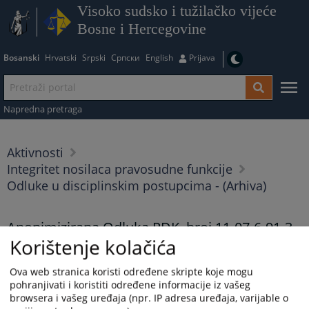
Visoko sudsko i tužilačko vijeće
Bosne i Hercegovine
Bosanski
Hrvatski
Srpski
Српски
English
Prijava
Napredna pretraga
Aktivnosti
Integritet nosilaca pravosudne funkcije
Odluke u disciplinskim postupcima - (Arhiva)
Anonimizirana Odluka PDK, broj 11-07-6-91-3-
Korištenje kolačića
2026
09.06.2026.
Ova web stranica koristi određene skripte koje mogu
pohranjivati i koristiti određene informacije iz vašeg
Anonimizirana Odluka PDK, broj 11-07-6-91-3-2026
browsera i vašeg uređaja (npr. IP adresa uređaja, varijable o