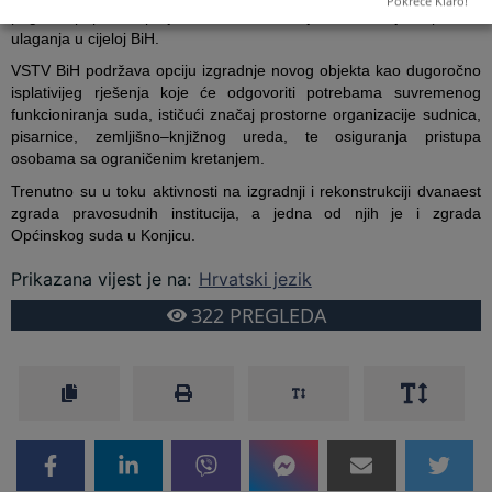
Pokreće Klaro!
pogledu pripreme projektne dokumentacije i realizacije kapitalnih
ulaganja u cijeloj BiH.
VSTV BiH podržava opciju izgradnje novog objekta kao dugoročno
isplativijeg rješenja koje će odgovoriti potrebama suvremenog
funkcioniranja suda, ističući značaj prostorne organizacije sudnica,
pisarnice, zemljišno–knjižnog ureda, te osiguranja pristupa
osobama sa ograničenim kretanjem.
Trenutno su u toku aktivnosti na izgradnji i rekonstrukciji dvanaest
zgrada pravosudnih institucija, a jedna od njih je i zgrada
Općinskog suda u Konjicu.
Prikazana vijest je na
:
Hrvatski jezik
322
PREGLEDA