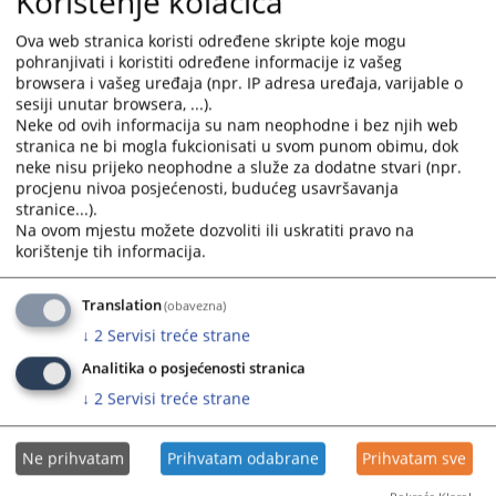
Korištenje kolačića
Hercegovine Ivane Zovko-Planinić, premijerke Vlade
Hercegovačko-neretvanskog kantona Marije Buhač, ministra
Ova web stranica koristi određene skripte koje mogu
financija HNK-, Adila Šute, ministra pravosuđa, uprave i lokalne
pohranjivati i koristiti određene informacije iz vašeg
samouprave Gorana Karanovića, predsjednika Kantonalnog suda u
browsera i vašeg uređaja (npr. IP adresa uređaja, varijable o
Mostaru Zorana Krtalića, predsjednice Općinskoga suda u Konjicu
sesiji unutar browsera, ...).
Katarine Drmać i gradonačelnika Konjica Osmana Ćatića.
Neke od ovih informacija su nam neophodne i bez njih web
stranica ne bi mogla fukcionisati u svom punom obimu, dok
Općinski sud u Konjicu smješten je u zgradi koja ne odgovara
neke nisu prijeko neophodne a služe za dodatne stvari (npr.
potrebama ove pravosudne institucije, a loši uvjeti rada
procjenu nivoa posjećenosti, budućeg usavršavanja
ograničavaju efikasnost djelovanja institucije. Uvažavajući sve
stranice...).
navedeno, već je određena nova lokacija sa postojećim objektom
Na ovom mjestu možete dozvoliti ili uskratiti pravo na
za budući smještaj suda.
korištenje tih informacija.
Na sastanku su prezentirane do sada preduzete aktivnosti i opcije
daljnjega ulaganja. Istaknuto je kako je cilj osigurati dugoročno
Translation
(obavezna)
rješenje koje će unaprijediti uvjete rada Suda i građanima
↓
2
Servisi treće strane
omogućiti bolji pristup pravosudnim uslugama.
Analitika o posjećenosti stranica
Na temelju iznesene argumentacije Vlada HNK će donijeti odluku o
vrsti radova i iznosu ulaganja u ovaj kapitalni projekat za Općinski
↓
2
Servisi treće strane
sud u Konjicu.
Shodno nadležnostima i stečenom višegodišnjem iskustvu u
Ne prihvatam
Prihvatam odabrane
Prihvatam sve
pogledu unapređenja radnih uvjeta u pravosudnim institucijama u
BiH, VSTV BiH aktivno pruža savjetodavnu podršku sudovima u