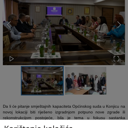
Da li će pitanje smještajnih kapaciteta Općinskog suda u Konjicu na
novoj lokaciji biti riješeno izgradnjom potpuno nove zgrade ili
rekonstrukcijom postojeće, bila je tema u fokusu sastanka
ravnateljice Tajništva Visokog sudbenog i tužiteljskog vijeća Bosne i