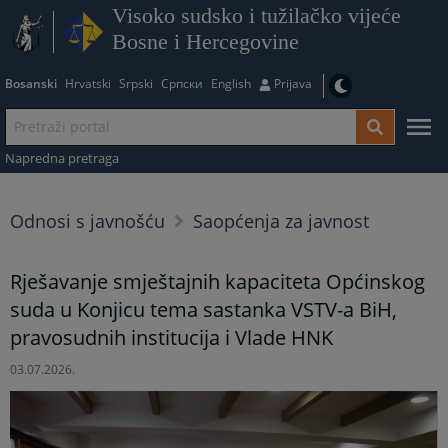
Visoko sudsko i tužilačko vijeće
Bosne i Hercegovine
Bosanski
Hrvatski
Srpski
Српски
English
Prijava
Napredna pretraga
Odnosi s javnošću
Saopćenja za javnost
Rješavanje smještajnih kapaciteta Općinskog
suda u Konjicu tema sastanka VSTV-a BiH,
pravosudnih institucija i Vlade HNK
03.07.2026.