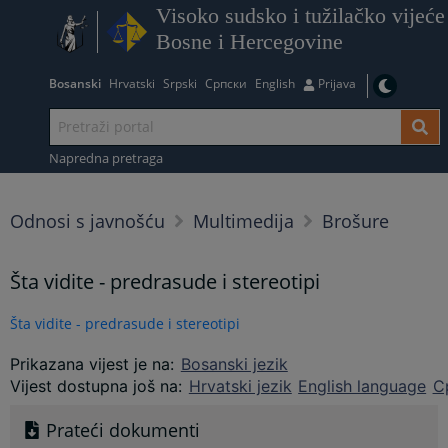
Visoko sudsko i tužilačko vijeće
Bosne i Hercegovine
Bosanski
Hrvatski
Srpski
Српски
English
Prijava
Napredna pretraga
Odnosi s javnošću
Multimedija
Brošure
Šta vidite - predrasude i stereotipi
Šta vidite - predrasude i stereotipi
Prikazana vijest je na
:
Bosanski jezik
Vijest dostupna još na
:
Hrvatski jezik
English language
С
Prateći dokumenti