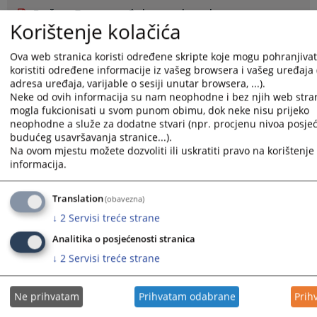
Brošura_Za pravosuđe bez predrasuda
Korištenje kolačića
Ova web stranica koristi određene skripte koje mogu pohranjivati
694
PREGLEDA
koristiti određene informacije iz vašeg browsera i vašeg uređaja 
adresa uređaja, varijable o sesiji unutar browsera, ...).
Neke od ovih informacija su nam neophodne i bez njih web stran
mogla fukcionisati u svom punom obimu, dok neke nisu prijeko
neophodne a služe za dodatne stvari (npr. procjenu nivoa posjeć
budućeg usavršavanja stranice...).
Na ovom mjestu možete dozvoliti ili uskratiti pravo na korištenje 
informacija.
Translation
(obavezna)
↓
2
Servisi treće strane
Analitika o posjećenosti stranica
↓
2
Servisi treće strane
Ne prihvatam
Prihvatam odabrane
Prih