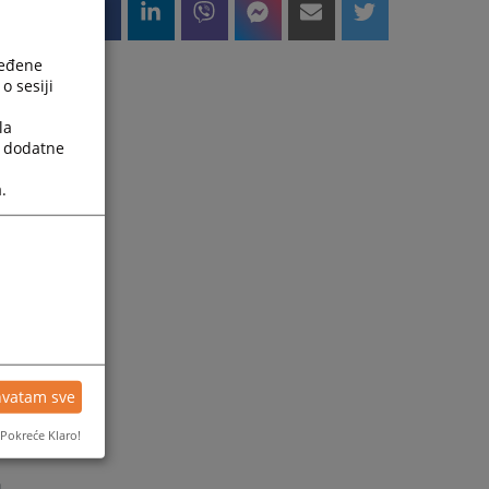
ređene
o sesiji
la
a dodatne
т
.
у
н
и
е
е
у
hvatam sve
Pokreće Klaro!
е
а