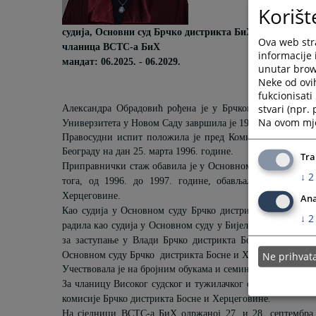
Korišt
с
удија, Основни суд Брчко дистрикта БиХ
Ova web stra
чланица
ВСТ
С-а
БиХ
informacije 
мандат: 06.2025. - 06.2029.
unutar brows
Neke od ovi
fukcionisat
stvari (npr.
Александра Обрадовић рођена је у Брчком 26.
маја
196
Na ovom mjes
Универзитета у Новом Саду завршила је 1994. године, чи
Правосудни испит положила је пред Комисијом за полаг
Београду на дан 25. марта 1996. године.
Tra
Приправнички стаж обавила је у Основном суду Брчко дис
↓
2
тога, од 1996. до 1997. године, обављала је посао с
Херцеговине.
Ana
Као судија у Основном суду Брчко дистрикта Босне и Хер
↓
2
радила као судија у Основном суду у Бијељини, све до 200
за заступање у Влади Брчко дистрикта Босне и Херцего
Ne prihva
Основном суду Брчко ди
стрикта Босне и Херцеговине.
Учествовала је на бројним обукама и семинарима, укључу
За чланицу Високог судског и тужилачког савјета Босне и
комисије Брчко дистрикта
Босне и Херцеговине.
На сједници ВСТС-а БиХ одржаној 27. и 28. септембра