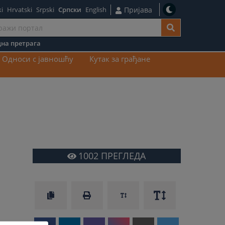
i
Hrvatski
Srpski
Српски
English
Пријава
на претрага
ај
Односи с јавношћу
Кутак за грађане
1002
ПРЕГЛЕДА