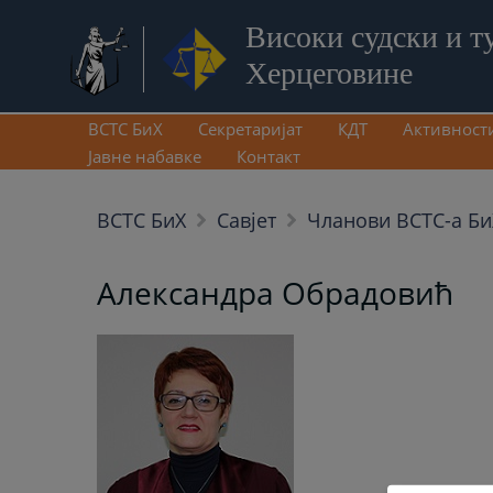
Високи судски и т
Херцеговине
ВСТС БиХ
Секретаријат
КДТ
Активност
Јавне набавке
Контакт
ВСТС БиХ
Савјет
Чланови ВСТС-а Би
Александра Обрадовић