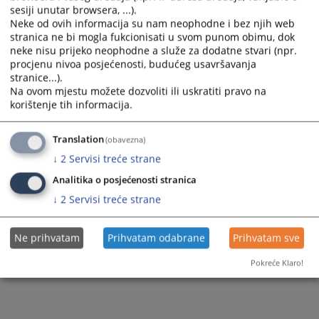
Пратећи документи
sesiji unutar browsera, ...).
Neke od ovih informacija su nam neophodne i bez njih web
ВСТВ Смјернице за поступање странака СРП
stranica ne bi mogla fukcionisati u svom punom obimu, dok
neke nisu prijeko neophodne a služe za dodatne stvari (npr.
procjenu nivoa posjećenosti, budućeg usavršavanja
stranice...).
581
ПРЕГЛЕДА
Na ovom mjestu možete dozvoliti ili uskratiti pravo na
korištenje tih informacija.
Translation
(obavezna)
↓
2
Servisi treće strane
Analitika o posjećenosti stranica
↓
2
Servisi treće strane
Ne prihvatam
Prihvatam odabrane
Prihvatam sve
Pokreće Klaro!