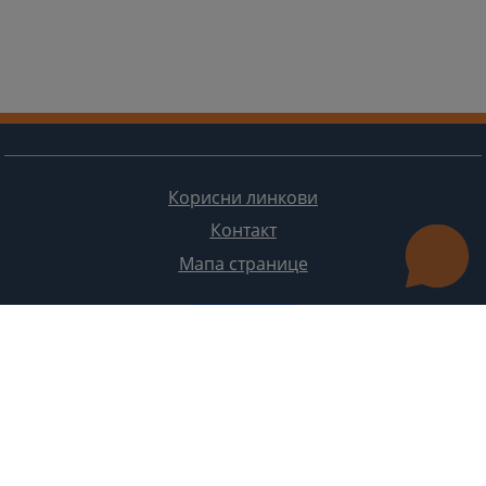
Корисни линкови
Контакт
Мапа странице
Редизајн веб странице финансирала је Европска унија. Искључиво је одговоран за његов садржај
Високи судски и тужилачки савијет БиХ такођер не одражава нужно ставове Европске уније.