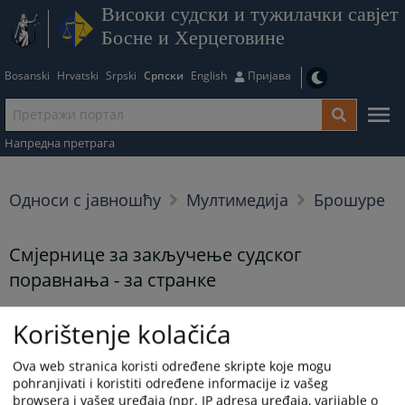
Високи судски и тужилачки савјет
Босне и Херцеговине
Bosanski
Hrvatski
Srpski
Српски
English
Пријава
Напредна претрага
Односи с јавношћу
Мултимедија
Брошуре
Смјернице за закључење судског
поравнања - за странке
Смјернице за закључење судског поравнања - за странке
Korištenje kolačića
Приказана вијест је на
:
Српски језик
Ova web stranica koristi određene skripte koje mogu
Вијест доступна још на
:
Bosanski jezik
Hrvatski jezik
pohranjivati i koristiti određene informacije iz vašeg
browsera i vašeg uređaja (npr. IP adresa uređaja, varijable o