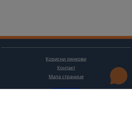
Корисни линкови
Контакт
Мапа странице
Редизајн веб странице финансирала је Европска унија. Искључиво је одговоран за његов садржај
Високи судски и тужилачки савијет БиХ такођер не одражава нужно ставове Европске уније.