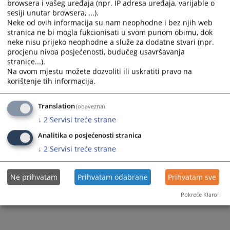
browsera i vašeg uređaja (npr. IP adresa uređaja, varijable o
Пратећи документи
sesiji unutar browsera, ...).
Neke od ovih informacija su nam neophodne i bez njih web
Алтернативни начини рјешавања спорова_за
stranica ne bi mogla fukcionisati u svom punom obimu, dok
пословну заједницу_СР
neke nisu prijeko neophodne a služe za dodatne stvari (npr.
procjenu nivoa posjećenosti, budućeg usavršavanja
stranice...).
Na ovom mjestu možete dozvoliti ili uskratiti pravo na
648
ПРЕГЛЕДА
korištenje tih informacija.
Translation
(obavezna)
↓
2
Servisi treće strane
Analitika o posjećenosti stranica
↓
2
Servisi treće strane
Ne prihvatam
Prihvatam odabrane
Prihvatam sve
Pokreće Klaro!