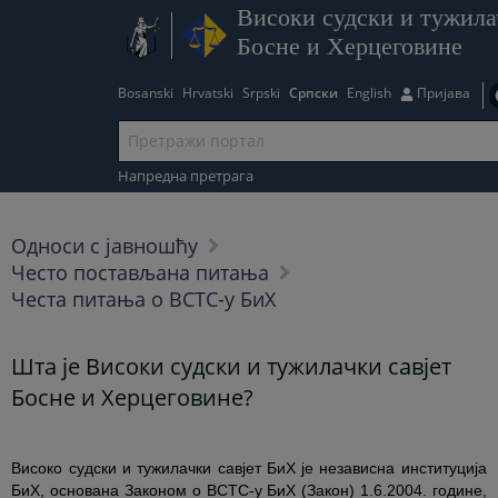
Високи судски и тужила
Босне и Херцеговине
Bosanski
Hrvatski
Srpski
Српски
English
Пријава
Напредна претрага
Односи с јавношћу
Често постављана питања
Честа питања о ВСТС-у БиХ
Шта је Високи судски и тужилачки савјет
Босне и Херцеговине?
Високо судски и тужилачки савјет БиХ је независна институција
БиХ, основана Законом о ВСТС-у БиХ (Закон) 1.6.2004. године,