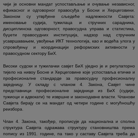
чији је основни мандат успостављање и очување независног,
ефикасног и одговорног правосуђа у Босни и Херцеговини.
Законом су утврђене сљедеће надлежности Савјета:
именовање судија, тужилаца и стручних сарадника,
дисциплинска одговорност, правосудна управа и статистика,
буџети правосудних институција, надзор над стручним
усавршавањем, увођење ИКТ технологија, као и водећа улога у
спровођењу и координацији реформских активности у
правосудном сектору БиХ.
Високи судски и тужилачки савјет БиХ уједно је и регулаторно
тијело на нивоу Босне и Херцеговине које успоставља етичке и
професионалне стандарде за правосудну професионалну
заједницу. У складу с чланом 4. Закона, Савјет чине
представници професионалне заједнице из БиХ (судије,
тужиоци и адвокати) те извршне и законодавне власти. Чланови
Савјета бирају се на мандат од четири године с могућношћу
реизбора.
Члан 4. Закона, такођер, прописује да национална и сполна
структура Савјета одражава структуру становништва према
попису из 1991. године, па тако у саставу Савјета треба да