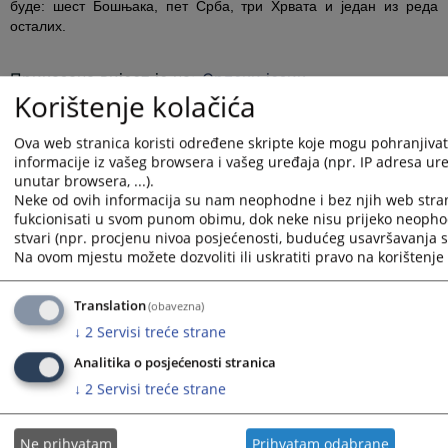
буде: шест Бошњака, пет Срба, три Хрвата и један из реда
осталих.
Приказана вијест је на
:
Српски језик
Korištenje kolačića
Вијест доступна још на
:
Bosanski jezik
Hrvatski jezik
Sr
511
ПРЕГЛЕДА
Ova web stranica koristi određene skripte koje mogu pohranjivati
informacije iz vašeg browsera i vašeg uređaja (npr. IP adresa uređ
unutar browsera, ...).
Neke od ovih informacija su nam neophodne i bez njih web stra
fukcionisati u svom punom obimu, dok neke nisu prijeko neopho
stvari (npr. procjenu nivoa posjećenosti, budućeg usavršavanja st
Na ovom mjestu možete dozvoliti ili uskratiti pravo na korištenje 
Translation
(obavezna)
↓
2
Servisi treće strane
Analitika o posjećenosti stranica
↓
2
Servisi treće strane
Ne prihvatam
Prihvatam odabrane