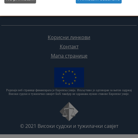
Корисни линкови
Контакт
Мапа странице
Редизајн веб странице финансирала је Европска унија. Искључиво је одговоран за његов садржај
Високи судски и тужилачки савијет БиХ такођер не одражава нужно ставове Европске уније.
© 2021
Високи судски и тужилачки савјет