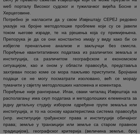
wеб порталу Високог судског и тужилачког вијећа Босне и
Херцеговине.
Потребно је нагласити да у свом Извјештају CEPEJ редовно
указује на бројне методолошке проблеме који су се јавили
током његове израде, те на рјешења која су примијењена.
Препорука је да се они константно имају у виду како би се
избјегле пренагљене анализе и закључци без смисла.
Поређење квантитативних података из различитих земаља и
институција, са различитом географском и економском
ситуацијом, као и оном у области правосуђа, представља
захтјеван посао коме се мора пажљиво приступити. Бројчани
подаци се не могу посматрати изоловано, већ се морају
тумачити у свјетлу методолошких напомена и коментара.
Поређење није рангирање. Ипак, сваки читалац Извјештаја на
располагању има скуп података и методолошких елемената за
једну детаљну студију избором одређене групе земаља или
институција, и то на основу карактеристика система правосуђа
(нпр. институције грађанског права и институције обичајног
права; земље у транзицији или земље са старом правном
традицијом), географског критерија (величина земље, број
становника) или економског критерија (нпр. да ли се земља