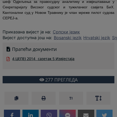
шеф Одјељења за правосудну аналитику и извјештавање у
Секретаријату Високог судског и тужилачког савјета БиХ.
Кантонални суд у Новом Травнику је члан мреже пилот судова
CEPEJ-a.
Приказана вијест је на
:
Српски језик
Вијест доступна још на
:
Bosanski jezik
Hrvatski jezik
Sr
Пратећи документи
4 ЦЕПЕЈ 2014_ сазетак 5 Извјестаја
277
ПРЕГЛЕДА