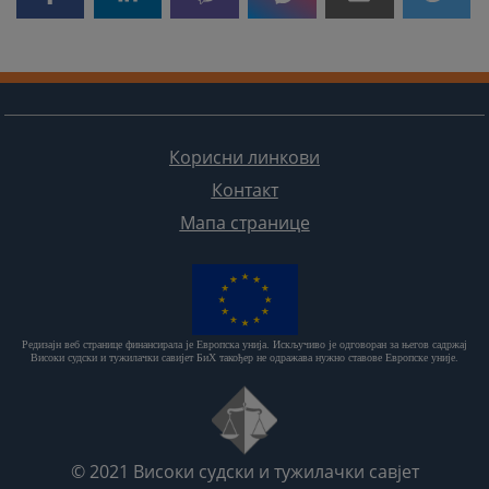
Корисни линкови
Контакт
Мапа странице
Редизајн веб странице финансирала је Европска унија. Искључиво је одговоран за његов садржај
Високи судски и тужилачки савијет БиХ такођер не одражава нужно ставове Европске уније.
© 2021
Високи судски и тужилачки савјет