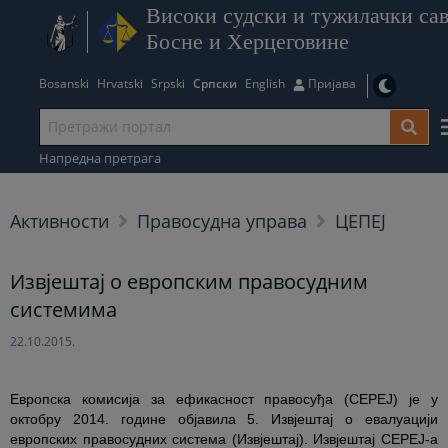
Високи судски и тужилачки сав
Босне и Херцеговине
Bosanski
Hrvatski
Srpski
Српски
English
Пријава
Напредна претрага
Активности
Правосудна управа
ЦЕПЕЈ
Извјештај о европским правосудним
системима
22.10.2015.
Европска комисија за ефикасност правосуђа (CEPEJ) је у
октобру 2014. године објавила 5. Извјештај о евалуацији
европских правосудних система (Извјештај). Извјештај CEPEJ-а