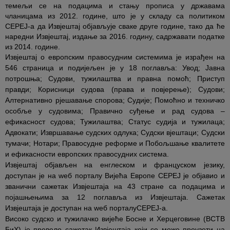
темељи се на подацима и стању прописа у државама
чланицама из 2012. године, што је у складу са политиком
CEPEJ-а да Извјештај објављује сваке друге године, тако да ће
наредни Извјештај, издање за 2016. годину, садржавати податке
из 2014. године.
Извјештај о европским правосудним системима је израђен на
546 страница и подијељен је у 18 поглавља: Увод; Јавна
потрошња; Судови, тужилаштва и правна помоћ; Приступ
правди; Корисници судова (права и повјерење); Судови;
Алтернативно рјешавање спорова; Судије; Помоћно и техничко
особље у судовима; Правично суђење и рад судова –
ефикасност судова; Тужилаштва; Статус судија и тужилаца;
Адвокати; Извршавање судских одлука; Судски вјештаци; Судски
тумачи; Нотари; Правосудне реформе и Побољшање квалитете
и ефикасности европских правосудних система.
Извјештај објављен на енглеском и француском језику,
доступан је на wеб порталу Вијећа Европе CEPEJ је објавио и
званични сажетак Извјештаја на 43 стране са подацима и
појашњењима за 12 поглавља из Извјештаја. Сажетак
Извјештаја је доступан на wеб порталуCEPEJ-a.
Високо судско и тужилачко вијеће Босне и Херцеговине (ВСТВ
БиХ) је превело сажетак Извјештаја који се може преузети на