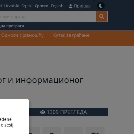
i
Hrvatski
Srpski
Српски
English
Пријава
на претрага
ај
Односи с јавношћу
Кутак за грађане
ог и информационог
1309
ПРЕГЛЕДА
ređene
o sesiji