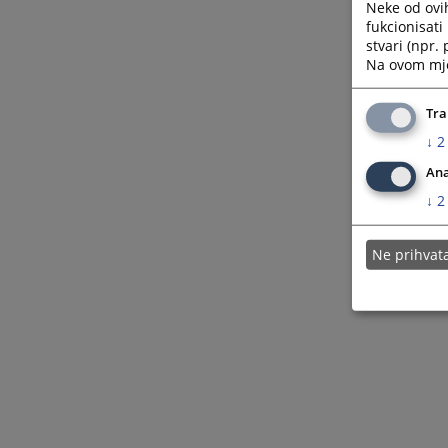
Neke od ovi
fukcionisat
stvari (npr.
Na ovom mjes
Tra
↓
2
Ana
↓
2
Ne prihva