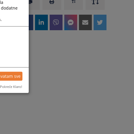
la
a dodatne
.
hvatam sve
Pokreće Klaro!