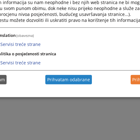
h informacija su nam neophodne i bez njih web stranica ne bi mog
i u svom punom obimu, dok neke nisu prijeko neophodne a služe z
 procjenu nivoa posjećenosti, budućeg usavršavanja stranice...).
tu možete dozvoliti ili uskratiti pravo na korištenje tih informacija
nslation
(obavezna)
Servisi treće strane
litika o posjećenosti stranica
Servisi treće strane
tam
Prihvatam odabrane
Pri