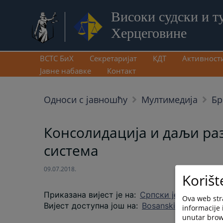
Високи судски и т
Херцеговине
ВСТС БиХ
Секретаријат
КДТ
Активност
Јавне набавке
Контакт
Односи с јавношћу
Мултимедија
Бр
Консолидација и даљи ра
система
09.07.2018.
Korišt
Приказана вијест је на
:
Српски језик
Ova web stra
Вијест доступна још на
:
Bosanski jezik
Hrvats
informacije 
unutar brows