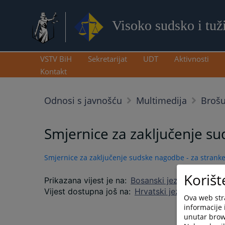
Visoko sudsko i tuž
VSTV BiH
Sekretarijat
UDT
Aktivnosti
Kontakt
Odnosi s javnošću
Multimedija
Brošu
Smjernice za zaključenje su
Smjernice za zaključenje sudske nagodbe - za strank
Korišt
Prikazana vijest je na
:
Bosanski jezik
Vijest dostupna još na
:
Hrvatski jezik
Српски 
Ova web stra
informacije 
unutar brows