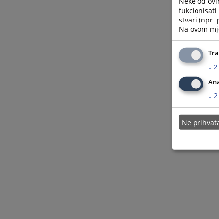
Neke od ovi
fukcionisat
stvari (npr.
Na ovom mjes
Tra
↓
2
Ana
↓
2
Ne prihva