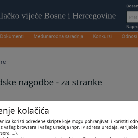
Bosan
ilačko vijeće Bosne i Hercegovine
Idi
na
Napre
sadržaj
Dokumenti
Međunarodna saradnja
Konkursi
Odnosi 
re
dske nagodbe - za stranke
e
enje kolačića
језик
nica koristi određene skripte koje mogu pohranjivati i koristiti od
iz vašeg browsera i vašeg uređaja (npr. IP adresa uređaja, varijable 
era, ...).