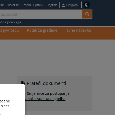
ski
Hrvatski
Srpski
Српски
English
Prijava
dna pretraga
s javnošću
Kutak za građane
Javne nabavke
Prateći dokumenti
Smjernice za postupanje
stranaka_sudska nagodba
ređene
o sesiji