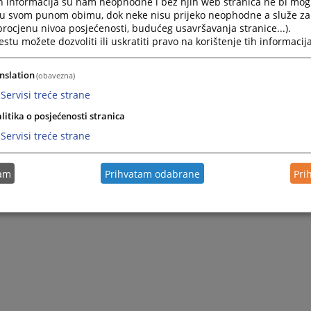
h informacija su nam neophodne i bez njih web stranica ne bi mog
i u svom punom obimu, dok neke nisu prijeko neophodne a služe z
 procjenu nivoa posjećenosti, budućeg usavršavanja stranice...).
tu možete dozvoliti ili uskratiti pravo na korištenje tih informacija
nslation
(obavezna)
Servisi treće strane
litika o posjećenosti stranica
Servisi treće strane
tam
Prihvatam odabrane
Pri