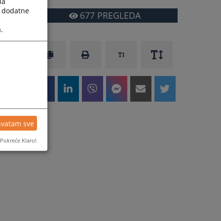
la
a dodatne
677
PREGLEDA
.
hvatam sve
Pokreće Klaro!