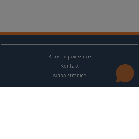
Korisne poveznice
Kontakt
Mapa stranice
Redizajn web stranice je finansirala Evropska unija. Za njen sadržaj isključivo je odgovorno
Visoko sudsko i tužilačko vijeće BiH i ona ne odražava nužno stavove Evropske unije.