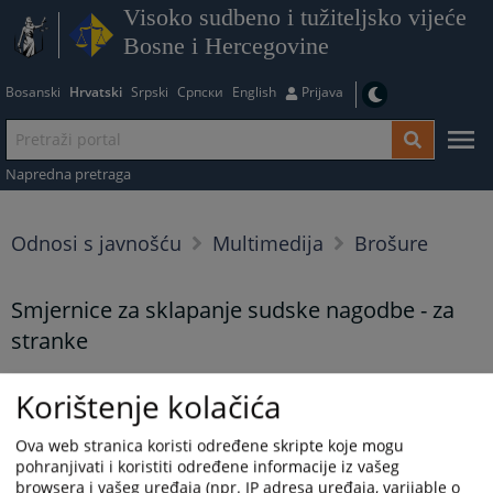
Visoko sudbeno i tužiteljsko vijeće
Bosne i Hercegovine
Bosanski
Hrvatski
Srpski
Српски
English
Prijava
Napredna pretraga
Odnosi s javnošću
Multimedija
Brošure
Smjernice za sklapanje sudske nagodbe - za
stranke
Smjernice za sklapanje sudske nagodbe - za stranke
Korištenje kolačića
Prikazana vijest je na
:
Hrvatski jezik
Ova web stranica koristi određene skripte koje mogu
Vijest dostupna još na
:
Bosanski jezik
Српски језик
pohranjivati i koristiti određene informacije iz vašeg
browsera i vašeg uređaja (npr. IP adresa uređaja, varijable o