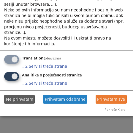
Prateći dokumenti
sesiji unutar browsera, ...).
Neke od ovih informacija su nam neophodne i bez njih web
VSTV Smjernice za postupanje stranaka HRV
stranica ne bi mogla fukcionisati u svom punom obimu, dok
neke nisu prijeko neophodne a služe za dodatne stvari (npr.
procjenu nivoa posjećenosti, budućeg usavršavanja
stranice...).
648
PREGLEDA
Na ovom mjestu možete dozvoliti ili uskratiti pravo na
korištenje tih informacija.
Translation
(obavezna)
↓
2
Servisi treće strane
Analitika o posjećenosti stranica
↓
2
Servisi treće strane
Ne prihvatam
Prihvatam odabrane
Prihvatam sve
Pokreće Klaro!