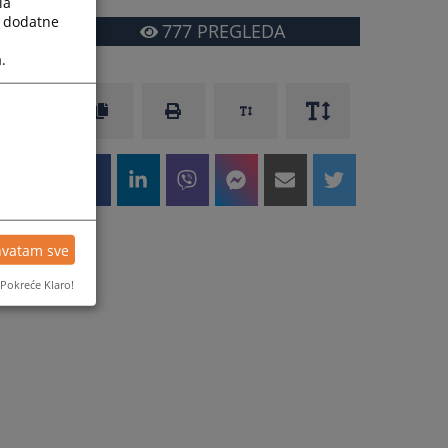
la
a dodatne
777
PREGLEDA
.
hvatam sve
Pokreće Klaro!