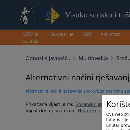
Visoko sudsko i tuž
VSTV BiH
Sekretarijat
UDT
Aktivnosti
Kontakt
Odnosi s javnošću
Multimedija
Brošu
Alternativni načini rješava
Alternativni načini rješavanja sporova za poslovnu za
Korišt
Prikazana vijest je na
:
Bosanski jezik
Vijest dostupna još na
:
Hrvatski jezik
Српски 
Ova web stra
informacije 
unutar brows