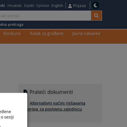
ski
Hrvatski
Srpski
Српски
English
Prijava
dna pretraga
Konkursi
Kutak za građane
Javne nabavke
Prateći dokumenti
Alternativni načini rješavanja
sporova_za poslovnu zajednicu
ređene
o sesiji