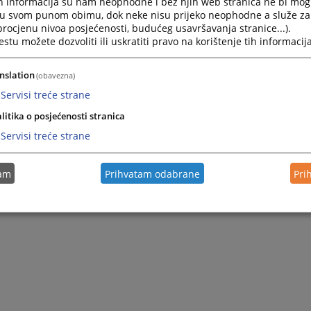
h informacija su nam neophodne i bez njih web stranica ne bi mog
i u svom punom obimu, dok neke nisu prijeko neophodne a služe z
 procjenu nivoa posjećenosti, budućeg usavršavanja stranice...).
tu možete dozvoliti ili uskratiti pravo na korištenje tih informacija
nslation
(obavezna)
Servisi treće strane
litika o posjećenosti stranica
Servisi treće strane
tam
Prihvatam odabrane
Pri