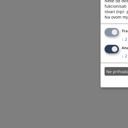
Neke od ovi
fukcionisat
stvari (npr.
Na ovom mjes
Tra
↓
2
Ana
↓
2
Ne prihva