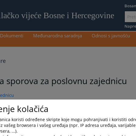
Bosan
ilačko vijeće Bosne i Hercegovine
Idi
na
Napre
sadržaj
Dokumenti
Međunarodna saradnja
Odnosi s javnošću
re
nja sporova za poslovnu zajednicu
jednicu
enje kolačića
језик
nica koristi određene skripte koje mogu pohranjivati i koristiti od
iz vašeg browsera i vašeg uređaja (npr. IP adresa uređaja, varijable 
era, ...).