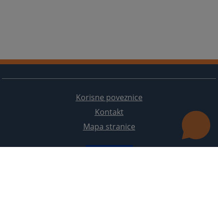
Korisne poveznice
Kontakt
Mapa stranice
Redizajn web stranice je finansirala Evropska unija. Za njen sadržaj isključivo je odgovorno
Visoko sudsko i tužilačko vijeće BiH i ona ne odražava nužno stavove Evropske unije.