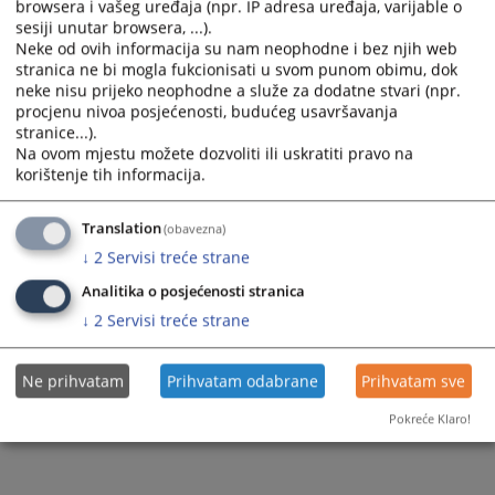
browsera i vašeg uređaja (npr. IP adresa uređaja, varijable o
Prateći dokumenti
sesiji unutar browsera, ...).
Neke od ovih informacija su nam neophodne i bez njih web
Alternativni načini rješavanja sporova_za poslovnu
stranica ne bi mogla fukcionisati u svom punom obimu, dok
zajednicu_HR
neke nisu prijeko neophodne a služe za dodatne stvari (npr.
procjenu nivoa posjećenosti, budućeg usavršavanja
stranice...).
Na ovom mjestu možete dozvoliti ili uskratiti pravo na
611
PREGLEDA
korištenje tih informacija.
Translation
(obavezna)
↓
2
Servisi treće strane
Analitika o posjećenosti stranica
↓
2
Servisi treće strane
Ne prihvatam
Prihvatam odabrane
Prihvatam sve
Pokreće Klaro!